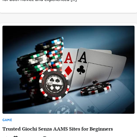
GAME
Trusted Giochi Senza AAMS Sites for Beginners