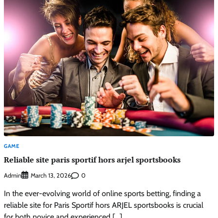
GAME
Reliable site paris sportif hors arjel sportsbooks
Admin
0
March 13, 2026
In the ever-evolving world of online sports betting, finding a
reliable site for Paris Sportif hors ARJEL sportsbooks is crucial
for both novice and experienced […]