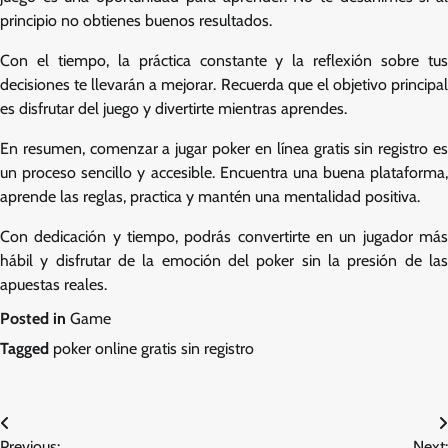
principio no obtienes buenos resultados.
Con el tiempo, la práctica constante y la reflexión sobre tus
decisiones te llevarán a mejorar. Recuerda que el objetivo principal
es disfrutar del juego y divertirte mientras aprendes.
En resumen, comenzar a jugar poker en línea gratis sin registro es
un proceso sencillo y accesible. Encuentra una buena plataforma,
aprende las reglas, practica y mantén una mentalidad positiva.
Con dedicación y tiempo, podrás convertirte en un jugador más
hábil y disfrutar de la emoción del poker sin la presión de las
apuestas reales.
Posted in
Game
Tagged
poker online gratis sin registro
Post
Previous:
Next: