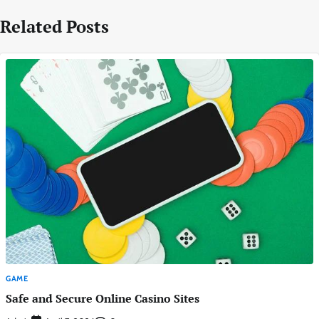
Related Posts
GAME
Safe and Secure Online Casino Sites