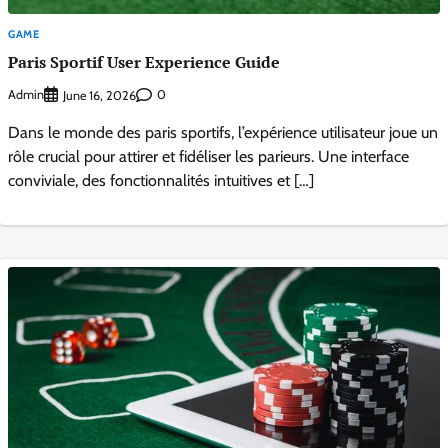
GAME
Paris Sportif User Experience Guide
Admin
0
June 16, 2026
Dans le monde des paris sportifs, l’expérience utilisateur joue un
rôle crucial pour attirer et fidéliser les parieurs. Une interface
conviviale, des fonctionnalités intuitives et […]