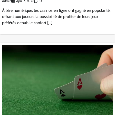
Admin
0
April 7, 2026
À l’ère numérique, les casinos en ligne ont gagné en popularité,
offrant aux joueurs la possibilité de profiter de leurs jeux
préférés depuis le confort […]