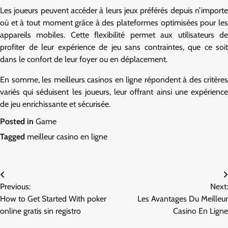
Les joueurs peuvent accéder à leurs jeux préférés depuis n’importe
où et à tout moment grâce à des plateformes optimisées pour les
appareils mobiles. Cette flexibilité permet aux utilisateurs de
profiter de leur expérience de jeu sans contraintes, que ce soit
dans le confort de leur foyer ou en déplacement.
En somme, les meilleurs casinos en ligne répondent à des critères
variés qui séduisent les joueurs, leur offrant ainsi une expérience
de jeu enrichissante et sécurisée.
Posted in
Game
Tagged
meilleur casino en ligne
Post
Previous:
Next:
navigation
How to Get Started With poker
Les Avantages Du Meilleur
online gratis sin registro
Casino En Ligne