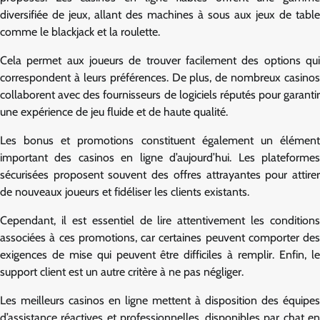
diversifiée de jeux, allant des machines à sous aux jeux de table
comme le blackjack et la roulette.
Cela permet aux joueurs de trouver facilement des options qui
correspondent à leurs préférences. De plus, de nombreux casinos
collaborent avec des fournisseurs de logiciels réputés pour garantir
une expérience de jeu fluide et de haute qualité.
Les bonus et promotions constituent également un élément
important des casinos en ligne d’aujourd’hui. Les plateformes
sécurisées proposent souvent des offres attrayantes pour attirer
de nouveaux joueurs et fidéliser les clients existants.
Cependant, il est essentiel de lire attentivement les conditions
associées à ces promotions, car certaines peuvent comporter des
exigences de mise qui peuvent être difficiles à remplir. Enfin, le
support client est un autre critère à ne pas négliger.
Les meilleurs casinos en ligne mettent à disposition des équipes
d’assistance réactives et professionnelles, disponibles par chat en