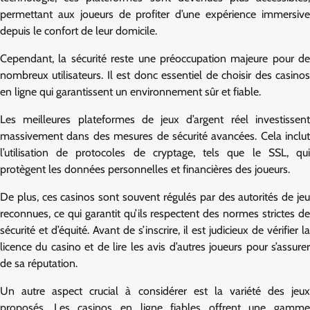
permettant aux joueurs de profiter d’une expérience immersive
depuis le confort de leur domicile.
Cependant, la sécurité reste une préoccupation majeure pour de
nombreux utilisateurs. Il est donc essentiel de choisir des casinos
en ligne qui garantissent un environnement sûr et fiable.
Les meilleures plateformes de jeux d’argent réel investissent
massivement dans des mesures de sécurité avancées. Cela inclut
l’utilisation de protocoles de cryptage, tels que le SSL, qui
protègent les données personnelles et financières des joueurs.
De plus, ces casinos sont souvent régulés par des autorités de jeu
reconnues, ce qui garantit qu’ils respectent des normes strictes de
sécurité et d’équité. Avant de s’inscrire, il est judicieux de vérifier la
licence du casino et de lire les avis d’autres joueurs pour s’assurer
de sa réputation.
Un autre aspect crucial à considérer est la variété des jeux
proposés. Les casinos en ligne fiables offrent une gamme