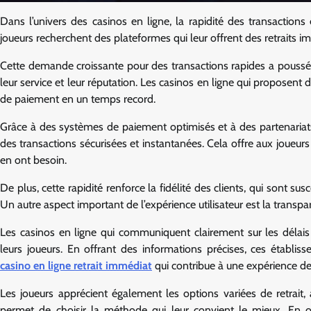
Dans l’univers des casinos en ligne, la rapidité des transactions 
joueurs recherchent des plateformes qui leur offrent des retraits im
Cette demande croissante pour des transactions rapides a poussé 
leur service et leur réputation. Les casinos en ligne qui proposent 
de paiement en un temps record.
Grâce à des systèmes de paiement optimisés et à des partenariats 
des transactions sécurisées et instantanées. Cela offre aux joueurs 
en ont besoin.
De plus, cette rapidité renforce la fidélité des clients, qui sont s
Un autre aspect important de l’expérience utilisateur est la transpa
Les casinos en ligne qui communiquent clairement sur les délais 
leurs joueurs. En offrant des informations précises, ces établis
casino en ligne retrait immédiat
qui contribue à une expérience de 
Les joueurs apprécient également les options variées de retrait, 
permet de choisir la méthode qui leur convient le mieux. En ou