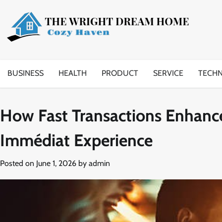
Skip
to
content
BUSINESS
HEALTH
PRODUCT
SERVICE
TECH
How Fast Transactions Enhance
Immédiat Experience
Posted on
June 1, 2026
by
admin