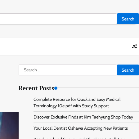
Search
for:
Recent Posts
Complete Resource for Quick and Easy Medical
Terminology 10e pdf with Study Support
Discover Exclusive Finds at Kim Taehyung Shop Today
Your Local Dentist Oshawa Accepting New Patients