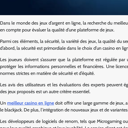
Dans le monde des jeux d’argent en ligne, la recherche du meilleur
en compte pour évaluer la qualité d’une plateforme de jeux.
Parmi ces éléments, la sécurité, la variété des jeux, la qualité du
d’abord, la sécurité est primordiale dans le choix d’un casino en lig
Les joueurs doivent s’assurer que la plateforme est régulée par 
protéger les informations personnelles et financières. Une licenc
normes strictes en matière de sécurité et d’équité.
Les avis des utilisateurs et les évaluations des experts peuvent égal
des jeux proposés est un autre critère essentiel.
Un
meilleur casino en ligne
doit offrir une large gamme de jeux, 
le blackjack. De plus, l’intégration de nouveaux jeux et de variantes
Les développeurs de logiciels de renom, tels que Microgaming ou 