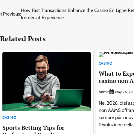
Post
How Fast Transactions Enhance the Casino En Ligne Ret
Previous:
Immédiat Experience
navigation
Related Posts
CASINO
What to Expe
casino non 
Admin
May 26, 20
Nel 2026, ci si as
non AAMS offrano
sempre più innov
CASINO
l’evoluzione della
Sports Betting Tips for