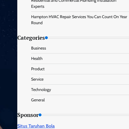
Residential and Commercial Plumbing Installation
Experts
Hampton HVAC Repair Services You Can Count On Year
Round
Categories
Business
Health
Product
Service
Technology
General
Sponsor
Situs Taruhan Bola