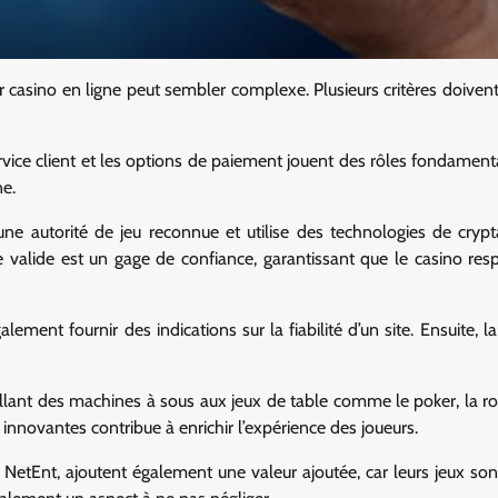
 casino en ligne peut sembler complexe. Plusieurs critères doivent 
 service client et les options de paiement jouent des rôles fondamen
ne.
une autorité de jeu reconnue et utilise des technologies de cryp
e valide est un gage de confiance, garantissant que le casino res
ement fournir des indications sur la fiabilité d’un site. Ensuite, la
allant des machines à sous aux jeux de table comme le poker, la ro
 innovantes contribue à enrichir l’expérience des joueurs.
NetEnt, ajoutent également une valeur ajoutée, car leurs jeux son