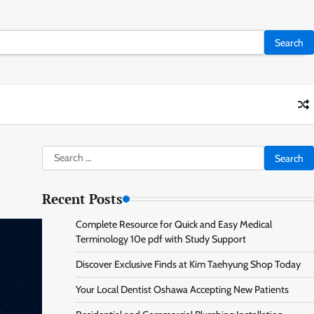
Search
for:
Recent Posts
Complete Resource for Quick and Easy Medical
Terminology 10e pdf with Study Support
Discover Exclusive Finds at Kim Taehyung Shop Today
Your Local Dentist Oshawa Accepting New Patients