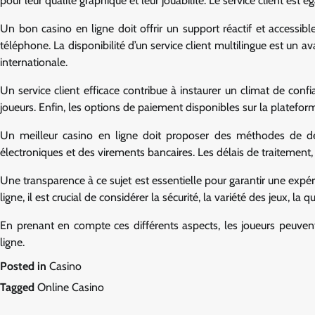
pour leur qualité graphique et leur jouabilité. Le service client est
Un bon casino en ligne doit offrir un support réactif et accessible
téléphone. La disponibilité d’un service client multilingue est un
internationale.
Un service client efficace contribue à instaurer un climat de con
joueurs. Enfin, les options de paiement disponibles sur la platefor
Un meilleur casino en ligne doit proposer des méthodes de dépôt
électroniques et des virements bancaires. Les délais de traitement, 
Une transparence à ce sujet est essentielle pour garantir une expér
ligne, il est crucial de considérer la sécurité, la variété des jeux, la
En prenant en compte ces différents aspects, les joueurs peuvent 
ligne.
Posted in
Casino
Tagged
Online Casino