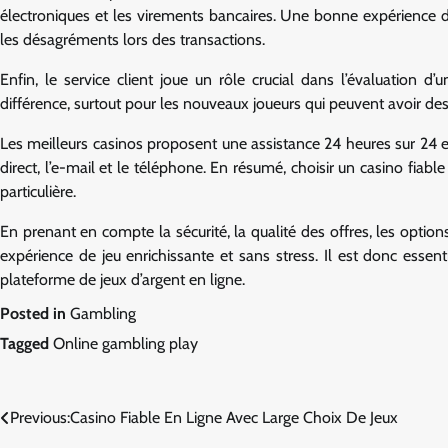
électroniques et les virements bancaires. Une bonne expérience de 
les désagréments lors des transactions.
Enfin, le service client joue un rôle crucial dans l’évaluation d’
différence, surtout pour les nouveaux joueurs qui peuvent avoir de
Les meilleurs casinos proposent une assistance 24 heures sur 24 et
direct, l’e-mail et le téléphone. En résumé, choisir un casino fiab
particulière.
En prenant en compte la sécurité, la qualité des offres, les option
expérience de jeu enrichissante et sans stress. Il est donc essen
plateforme de jeux d’argent en ligne.
Posted in
Gambling
Tagged
Online gambling play
Post
Previous:
Casino Fiable En Ligne Avec Large Choix De Jeux