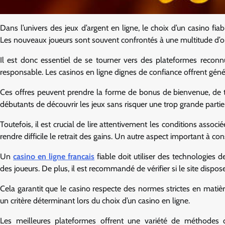
Dans l’univers des jeux d’argent en ligne, le choix d’un casino fia
Les nouveaux joueurs sont souvent confrontés à une multitude d’opti
Il est donc essentiel de se tourner vers des plateformes reconn
responsable. Les casinos en ligne dignes de confiance offrent géné
Ces offres peuvent prendre la forme de bonus de bienvenue, de to
débutants de découvrir les jeux sans risquer une trop grande partie
Toutefois, il est crucial de lire attentivement les conditions assoc
rendre difficile le retrait des gains. Un autre aspect important à con
Un
casino en ligne francais
fiable doit utiliser des technologies
des joueurs. De plus, il est recommandé de vérifier si le site dispos
Cela garantit que le casino respecte des normes strictes en matiè
un critère déterminant lors du choix d’un casino en ligne.
Les meilleures plateformes offrent une variété de méthodes de