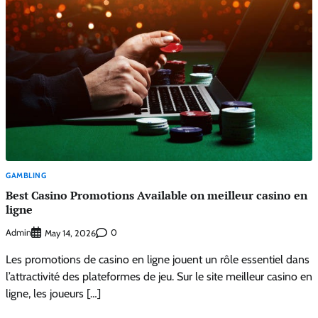
GAMBLING
Best Casino Promotions Available on meilleur casino en
ligne
Admin
0
May 14, 2026
Les promotions de casino en ligne jouent un rôle essentiel dans
l’attractivité des plateformes de jeu. Sur le site meilleur casino en
ligne, les joueurs […]