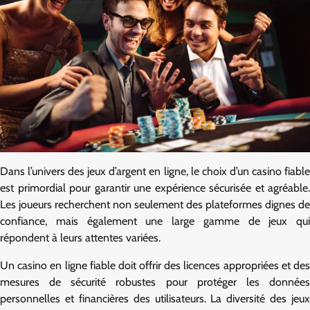
Dans l’univers des jeux d’argent en ligne, le choix d’un casino fiable
est primordial pour garantir une expérience sécurisée et agréable.
Les joueurs recherchent non seulement des plateformes dignes de
confiance, mais également une large gamme de jeux qui
répondent à leurs attentes variées.
Un casino en ligne fiable doit offrir des licences appropriées et des
mesures de sécurité robustes pour protéger les données
personnelles et financières des utilisateurs. La diversité des jeux