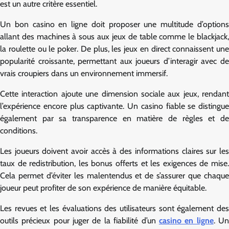
est un autre critère essentiel.
Un bon casino en ligne doit proposer une multitude d’options
allant des machines à sous aux jeux de table comme le blackjack,
la roulette ou le poker. De plus, les jeux en direct connaissent une
popularité croissante, permettant aux joueurs d’interagir avec de
vrais croupiers dans un environnement immersif.
Cette interaction ajoute une dimension sociale aux jeux, rendant
l’expérience encore plus captivante. Un casino fiable se distingue
également par sa transparence en matière de règles et de
conditions.
Les joueurs doivent avoir accès à des informations claires sur les
taux de redistribution, les bonus offerts et les exigences de mise.
Cela permet d’éviter les malentendus et de s’assurer que chaque
joueur peut profiter de son expérience de manière équitable.
Les revues et les évaluations des utilisateurs sont également des
outils précieux pour juger de la fiabilité d’un
casino en ligne
. U