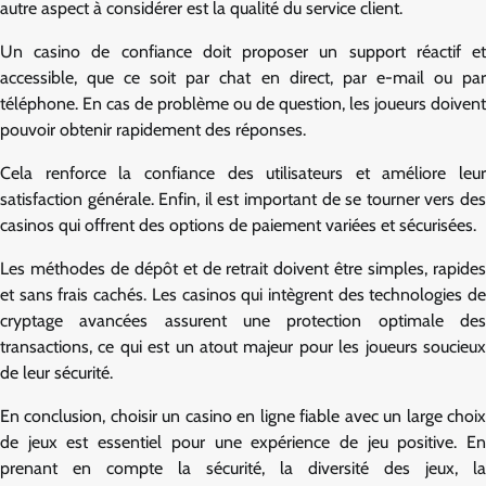
autre aspect à considérer est la qualité du service client.
Un casino de confiance doit proposer un support réactif et
accessible, que ce soit par chat en direct, par e-mail ou par
téléphone. En cas de problème ou de question, les joueurs doivent
pouvoir obtenir rapidement des réponses.
Cela renforce la confiance des utilisateurs et améliore leur
satisfaction générale. Enfin, il est important de se tourner vers des
casinos qui offrent des options de paiement variées et sécurisées.
Les méthodes de dépôt et de retrait doivent être simples, rapides
et sans frais cachés. Les casinos qui intègrent des technologies de
cryptage avancées assurent une protection optimale des
transactions, ce qui est un atout majeur pour les joueurs soucieux
de leur sécurité.
En conclusion, choisir un casino en ligne fiable avec un large choix
de jeux est essentiel pour une expérience de jeu positive. En
prenant en compte la sécurité, la diversité des jeux, la