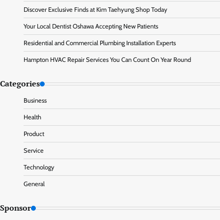
Discover Exclusive Finds at Kim Taehyung Shop Today
Your Local Dentist Oshawa Accepting New Patients
Residential and Commercial Plumbing Installation Experts
Hampton HVAC Repair Services You Can Count On Year Round
Categories
Business
Health
Product
Service
Technology
General
Sponsor