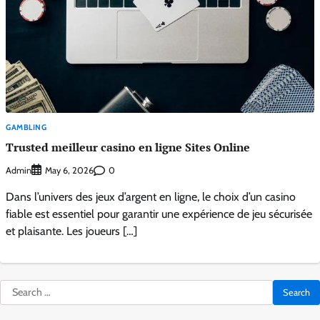
GAMBLING
Trusted meilleur casino en ligne Sites Online
Admin
0
May 6, 2026
Dans l’univers des jeux d’argent en ligne, le choix d’un casino
fiable est essentiel pour garantir une expérience de jeu sécurisée
et plaisante. Les joueurs […]
Search
for: