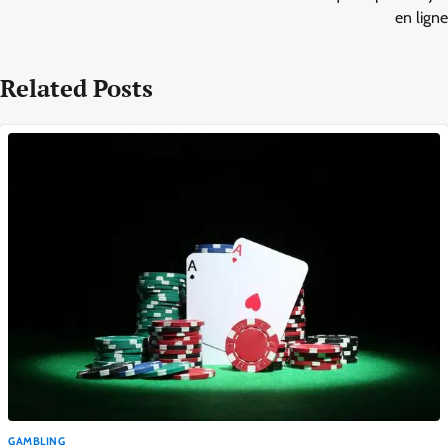
en ligne
Related Posts
GAMBLING