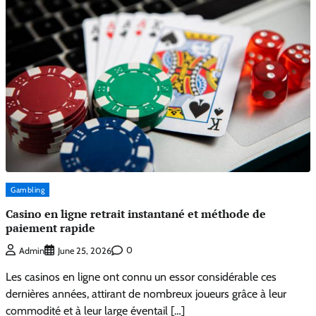
Gambling
Casino en ligne retrait instantané et méthode de
paiement rapide
0
Admin
June 25, 2026
Les casinos en ligne ont connu un essor considérable ces
dernières années, attirant de nombreux joueurs grâce à leur
commodité et à leur large éventail […]