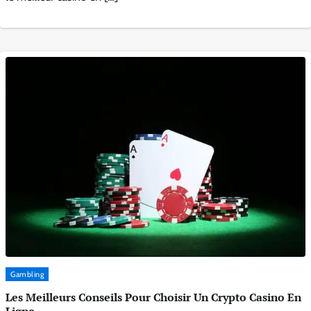
Gambling
Les Meilleurs Conseils Pour Choisir Un Crypto Casino En
Ligne