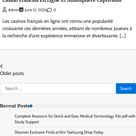
0
Admin
June 12, 2026
Les casinos français en ligne ont connu une popularité
croissante ces dernières années, attirant de nombreux joueurs à
la recherche d’une expérience immersive et divertissante. […]
Posts
Older posts
navigation
Search
for:
Recent Posts
Complete Resource for Quick and Easy Medical Terminology 10e pdf with
Study Support
Discover Exclusive Finds at Kim Taehyung Shop Today