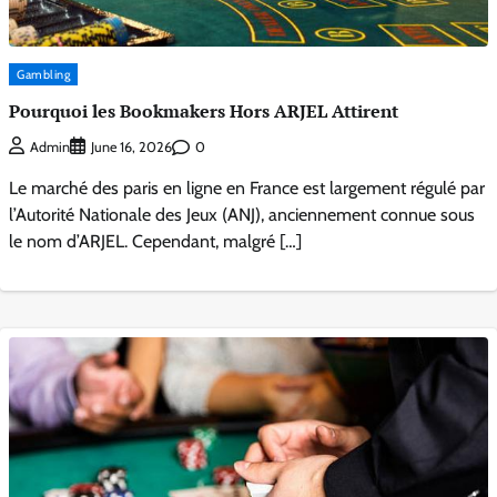
Gambling
Pourquoi les Bookmakers Hors ARJEL Attirent
0
Admin
June 16, 2026
Le marché des paris en ligne en France est largement régulé par
l’Autorité Nationale des Jeux (ANJ), anciennement connue sous
le nom d’ARJEL. Cependant, malgré […]