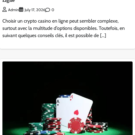
0
Admin
July 17, 2026
Choisir un crypto casino en ligne peut sembler complexe,
surtout avec la multitude d’options disponibles. Toutefois, en
suivant quelques conseils clés, il est possible de […]