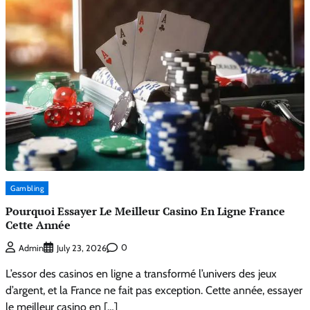
Gambling
Pourquoi Essayer Le Meilleur Casino En Ligne France
Cette Année
0
Admin
July 23, 2026
L’essor des casinos en ligne a transformé l’univers des jeux
d’argent, et la France ne fait pas exception. Cette année, essayer
le meilleur casino en […]