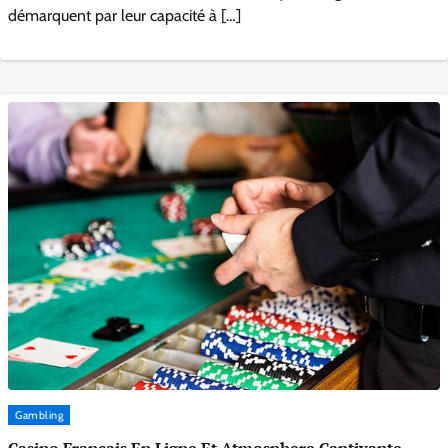
démarquent par leur capacité à […]
Gambling
Casino Francais En Ligne Et Atmosphere Captivante