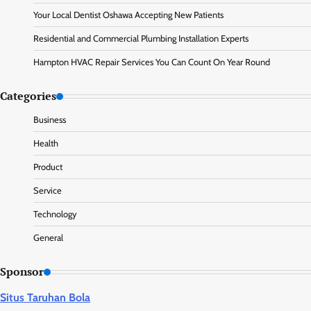
Your Local Dentist Oshawa Accepting New Patients
Residential and Commercial Plumbing Installation Experts
Hampton HVAC Repair Services You Can Count On Year Round
Categories
Business
Health
Product
Service
Technology
General
Sponsor
Situs Taruhan Bola