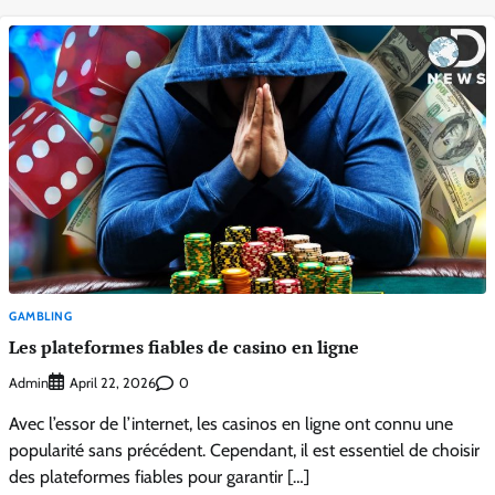
GAMBLING
Les plateformes fiables de casino en ligne
Admin
0
April 22, 2026
Avec l’essor de l’internet, les casinos en ligne ont connu une
popularité sans précédent. Cependant, il est essentiel de choisir
des plateformes fiables pour garantir […]