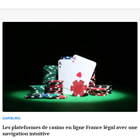
GAMBLING
Les plateformes de casino en ligne France légal avec une
navigation intuitive