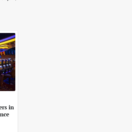
rs in
ance