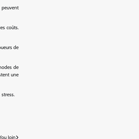
e peuvent
es coûts.
oueurs de
thodes de
estent une
 stress.
You Join