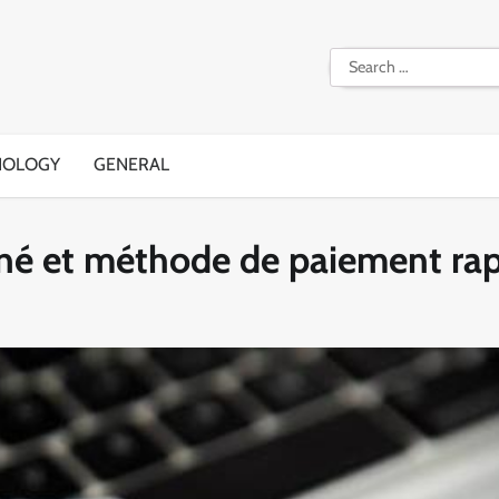
Search
for:
NOLOGY
GENERAL
tané et méthode de paiement ra