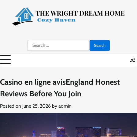
Skip
to
content
Search
for:
Casino en ligne avisEngland Honest
Reviews Before You Join
Posted on
June 25, 2026
by
admin