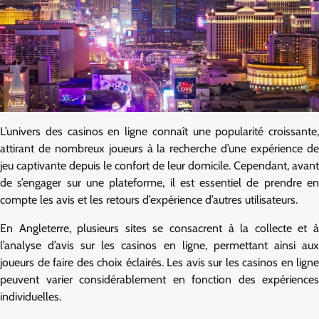
L’univers des casinos en ligne connaît une popularité croissante,
attirant de nombreux joueurs à la recherche d’une expérience de
jeu captivante depuis le confort de leur domicile. Cependant, avant
de s’engager sur une plateforme, il est essentiel de prendre en
compte les avis et les retours d’expérience d’autres utilisateurs.
En Angleterre, plusieurs sites se consacrent à la collecte et à
l’analyse d’avis sur les casinos en ligne, permettant ainsi aux
joueurs de faire des choix éclairés. Les avis sur les casinos en ligne
peuvent varier considérablement en fonction des expériences
individuelles.