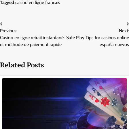
Tagged
casino en ligne francais
Post
Previous:
Next:
navigation
Casino en ligne retrait instantané
Safe Play Tips for casinos online
et méthode de paiement rapide
españa nuevos
Related Posts