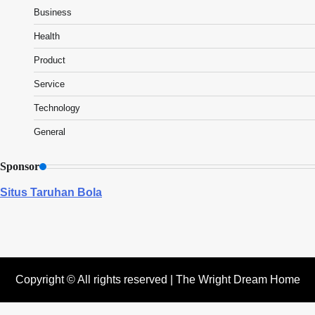
Business
Health
Product
Service
Technology
General
Sponsor
Situs Taruhan Bola
Copyright © All rights reserved | The Wright Dream Home