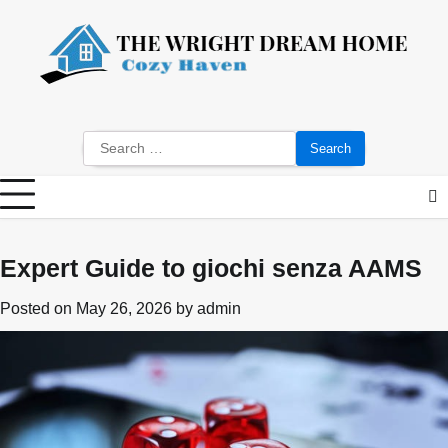
Skip
to
content
Search
for:
Expert Guide to giochi senza AAMS
Posted on
May 26, 2026
by
admin