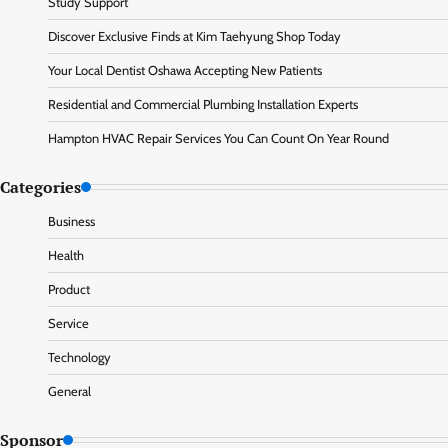
Study Support
Discover Exclusive Finds at Kim Taehyung Shop Today
Your Local Dentist Oshawa Accepting New Patients
Residential and Commercial Plumbing Installation Experts
Hampton HVAC Repair Services You Can Count On Year Round
Categories
Business
Health
Product
Service
Technology
General
Sponsor