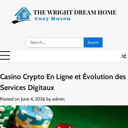
Skip
to
content
Search
for:
Casino Crypto En Ligne et Évolution des
Services Digitaux
Posted on
June 4, 2026
by
admin