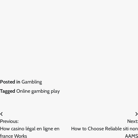
Posted in
Gambling
Tagged
Online gambing play
Post
Previous:
Next:
navigation
How casino légal en ligne en
How to Choose Reliable siti non
france Works
AAMS