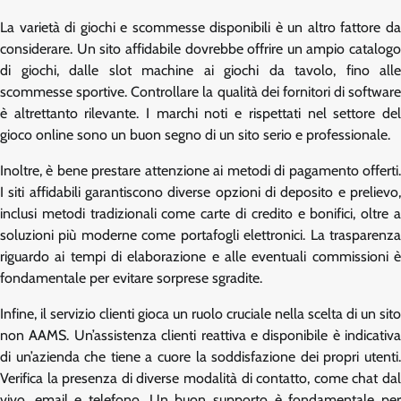
La varietà di giochi e scommesse disponibili è un altro fattore da
considerare. Un sito affidabile dovrebbe offrire un ampio catalogo
di giochi, dalle slot machine ai giochi da tavolo, fino alle
scommesse sportive. Controllare la qualità dei fornitori di software
è altrettanto rilevante. I marchi noti e rispettati nel settore del
gioco online sono un buon segno di un sito serio e professionale.
Inoltre, è bene prestare attenzione ai metodi di pagamento offerti.
I siti affidabili garantiscono diverse opzioni di deposito e prelievo,
inclusi metodi tradizionali come carte di credito e bonifici, oltre a
soluzioni più moderne come portafogli elettronici. La trasparenza
riguardo ai tempi di elaborazione e alle eventuali commissioni è
fondamentale per evitare sorprese sgradite.
Infine, il servizio clienti gioca un ruolo cruciale nella scelta di un sito
non AAMS. Un’assistenza clienti reattiva e disponibile è indicativa
di un’azienda che tiene a cuore la soddisfazione dei propri utenti.
Verifica la presenza di diverse modalità di contatto, come chat dal
vivo, email e telefono. Un buon supporto è fondamentale per