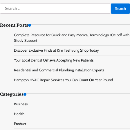
Search
for:
Recent Posts
Complete Resource for Quick and Easy Medical Terminology 10e pdf with
Study Support
Discover Exclusive Finds at Kim Taehyung Shop Today
Your Local Dentist Oshawa Accepting New Patients
Residential and Commercial Plumbing Installation Experts
Hampton HVAC Repair Services You Can Count On Year Round
Categories
Business
Health
Product