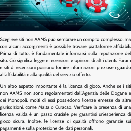
Scegliere siti non AAMS può sembrare un compito complesso, ma
con alcuni accorgimenti è possibile trovare piattaforme affidabili.
Prima di tutto, è fondamentale informarsi sulla reputazione del
sito. Ciò significa leggere recensioni e opinioni di altri utenti. Forum
e siti di recensioni possono fornire informazioni preziose riguardo
all’affidabilità e alla qualità del servizio offerto.
Un altro aspetto importante è la licenza di gioco. Anche se i siti
non AAMS non sono regolamentati dall’Agenzia delle Dogane e
dei Monopoli, molti di essi possiedono licenze emesse da altre
giurisdizioni, come Malta o Curacao. Verificare la presenza di una
licenza valida è un passo cruciale per garantirsi un’esperienza di
gioco sicura. Inoltre, le licenze di qualità offrono garanzie sui
pagamenti e sulla protezione dei dati personali.