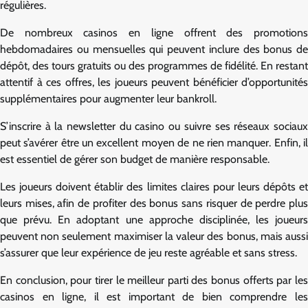
régulières.
De nombreux casinos en ligne offrent des promotions
hebdomadaires ou mensuelles qui peuvent inclure des bonus de
dépôt, des tours gratuits ou des programmes de fidélité. En restant
attentif à ces offres, les joueurs peuvent bénéficier d’opportunités
supplémentaires pour augmenter leur bankroll.
S’inscrire à la newsletter du casino ou suivre ses réseaux sociaux
peut s’avérer être un excellent moyen de ne rien manquer. Enfin, il
est essentiel de gérer son budget de manière responsable.
Les joueurs doivent établir des limites claires pour leurs dépôts et
leurs mises, afin de profiter des bonus sans risquer de perdre plus
que prévu. En adoptant une approche disciplinée, les joueurs
peuvent non seulement maximiser la valeur des bonus, mais aussi
s’assurer que leur expérience de jeu reste agréable et sans stress.
En conclusion, pour tirer le meilleur parti des bonus offerts par les
casinos en ligne, il est important de bien comprendre les