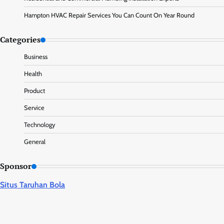
Hampton HVAC Repair Services You Can Count On Year Round
Categories
Business
Health
Product
Service
Technology
General
Sponsor
Situs Taruhan Bola