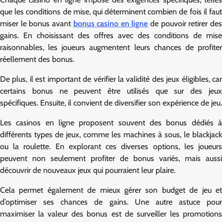
que les conditions de mise, qui déterminent combien de fois il faut
miser le bonus avant
bonus casino en ligne
de pouvoir retirer de
gains. En choisissant des offres avec des conditions de mise
raisonnables, les joueurs augmentent leurs chances de profiter
réellement des bonus.
De plus, il est important de vérifier la validité des jeux éligibles, car
certains bonus ne peuvent être utilisés que sur des jeux
spécifiques. Ensuite, il convient de diversifier son expérience de jeu.
Les casinos en ligne proposent souvent des bonus dédiés à
différents types de jeux, comme les machines à sous, le blackjack
ou la roulette. En explorant ces diverses options, les joueurs
peuvent non seulement profiter de bonus variés, mais aussi
découvrir de nouveaux jeux qui pourraient leur plaire.
Cela permet également de mieux gérer son budget de jeu et
d’optimiser ses chances de gains. Une autre astuce pour
maximiser la valeur des bonus est de surveiller les promotions