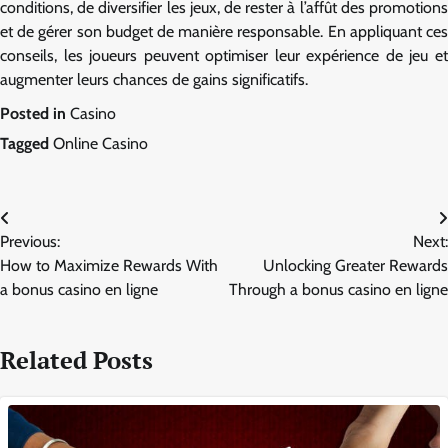
conditions, de diversifier les jeux, de rester à l’affût des promotions
et de gérer son budget de manière responsable. En appliquant ces
conseils, les joueurs peuvent optimiser leur expérience de jeu et
augmenter leurs chances de gains significatifs.
Posted in
Casino
Tagged
Online Casino
Post
Previous:
Next:
navigation
How to Maximize Rewards With
Unlocking Greater Rewards
a bonus casino en ligne
Through a bonus casino en ligne
Related Posts