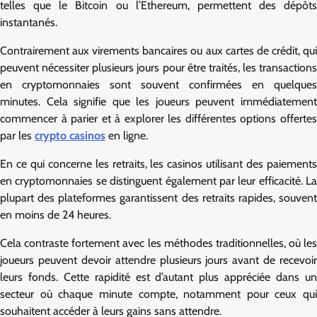
telles que le Bitcoin ou l’Ethereum, permettent des dépôts
instantanés.
Contrairement aux virements bancaires ou aux cartes de crédit, qui
peuvent nécessiter plusieurs jours pour être traités, les transactions
en cryptomonnaies sont souvent confirmées en quelques
minutes. Cela signifie que les joueurs peuvent immédiatement
commencer à parier et à explorer les différentes options offertes
par les
crypto casinos
en ligne.
En ce qui concerne les retraits, les casinos utilisant des paiements
en cryptomonnaies se distinguent également par leur efficacité. La
plupart des plateformes garantissent des retraits rapides, souvent
en moins de 24 heures.
Cela contraste fortement avec les méthodes traditionnelles, où les
joueurs peuvent devoir attendre plusieurs jours avant de recevoir
leurs fonds. Cette rapidité est d’autant plus appréciée dans un
secteur où chaque minute compte, notamment pour ceux qui
souhaitent accéder à leurs gains sans attendre.