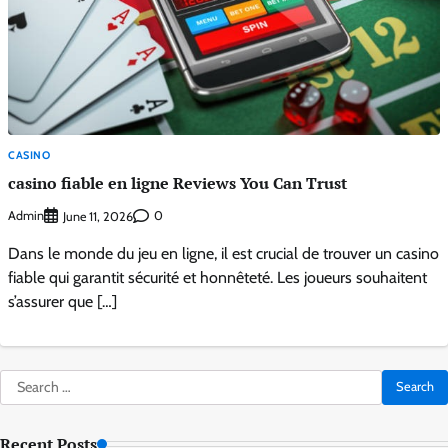
CASINO
casino fiable en ligne Reviews You Can Trust
Admin
0
June 11, 2026
Dans le monde du jeu en ligne, il est crucial de trouver un casino
fiable qui garantit sécurité et honnêteté. Les joueurs souhaitent
s’assurer que […]
Search
for:
Recent Posts