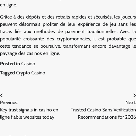
en ligne.
Grâce à des dépôts et des retraits rapides et sécurisés, les joueurs
peuvent désormais profiter de leur expérience de jeu sans les
tracas liés aux méthodes de paiement traditionnelles. Avec la
popularité croissante des cryptomonnaies, il est probable que
cette tendance se poursuive, transformant encore davantage le
paysage des casinos en ligne.
Posted in
Casino
Tagged
Crypto Casino
Post
Previous:
Next:
navigation
Key trust signals in casino en
Trusted Casino Sans Verification
ligne fiable websites today
Recommendations for 2026