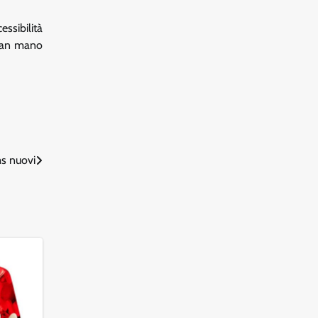
ssibilità
 man mano
s nuovi