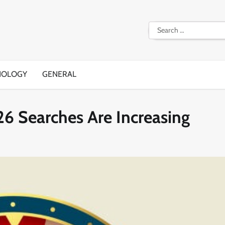
Search
for:
NOLOGY
GENERAL
 Searches Are Increasing