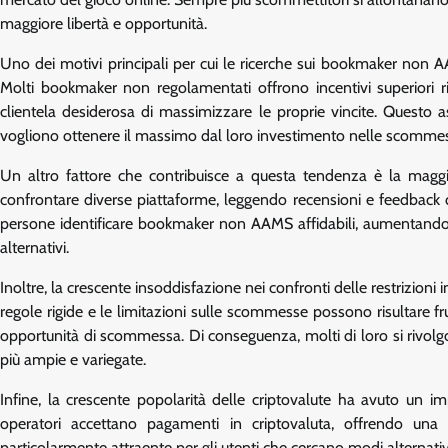
maggiore libertà e opportunità.
Uno dei motivi principali per cui le ricerche sui bookmaker non 
Molti bookmaker non regolamentati offrono incentivi superiori ri
clientela desiderosa di massimizzare le proprie vincite. Questo a
vogliono ottenere il massimo dal loro investimento nelle scomme
Un altro fattore che contribuisce a questa tendenza è la maggio
confrontare diverse piattaforme, leggendo recensioni e feedback da
persone identificare bookmaker non AAMS affidabili, aumentando l
alternativi.
Inoltre, la crescente insoddisfazione nei confronti delle restrizio
regole rigide e le limitazioni sulle scommesse possono risultare fru
opportunità di scommessa. Di conseguenza, molti di loro si rivo
più ampie e variegate.
Infine, la crescente popolarità delle criptovalute ha avuto un i
operatori accettano pagamenti in criptovaluta, offrendo una 
particolarmente attraente per gli utenti che cercano modi alternativi 