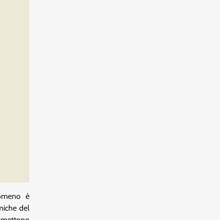
nomeno è
miche del
romettono