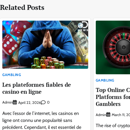
Related Posts
GAMBLING
GAMBLING
Les plateformes fiables de
Top Online 
casino en ligne
Platforms fo
Gamblers
Admin
0
April 22, 2026
Avec l’essor de l’internet, les casinos en
Admin
March 11, 2
ligne ont connu une popularité sans
The rise of crypto
précédent. Cependant, il est essentiel de