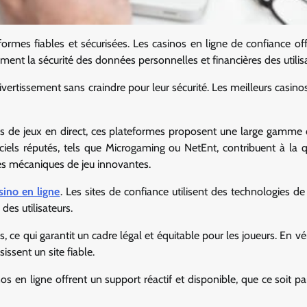
teformes fiables et sécurisées. Les casinos en ligne de confiance o
ent la sécurité des données personnelles et financières des utilisa
ivertissement sans craindre pour leur sécurité. Les meilleurs casino
ns de jeux en direct, ces plateformes proposent une large gamme 
iciels réputés, tels que Microgaming ou NetEnt, contribuent à la q
des mécaniques de jeu innovantes.
sino en ligne
. Les sites de confiance utilisent des technologies de
es utilisateurs.
, ce qui garantit un cadre légal et équitable pour les joueurs. En vér
sissent un site fiable.
nos en ligne offrent un support réactif et disponible, que ce soit p