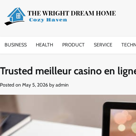
Skip
to
content
BUSINESS
HEALTH
PRODUCT
SERVICE
TECH
Trusted meilleur casino en lign
Posted on
May 5, 2026
by
admin