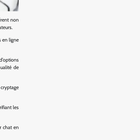
ffrent non
teurs.
s en ligne
d’options
ualité de
 cryptage
ifiant les
ar chat en