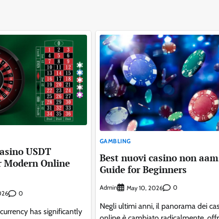
GAMBLING
Casino USDT
Best nuovi casino non aam
r Modern Online
Guide for Beginners
Admin
0
May 10, 2026
0
026
Negli ultimi anni, il panorama dei ca
currency has significantly
online è cambiato radicalmente, off