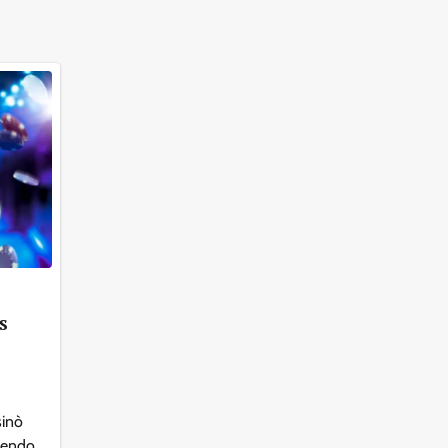
s
sinò
rendo