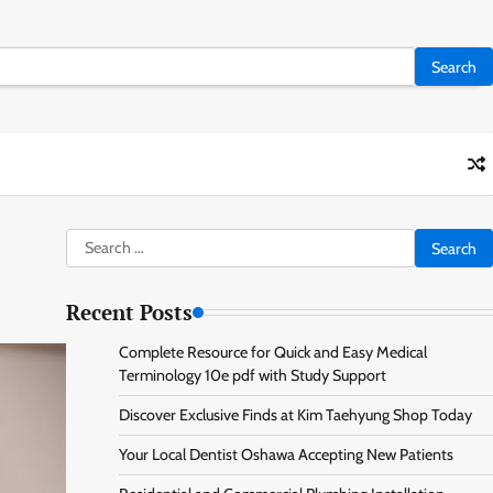
Search
for:
Recent Posts
Complete Resource for Quick and Easy Medical
Terminology 10e pdf with Study Support
Discover Exclusive Finds at Kim Taehyung Shop Today
Your Local Dentist Oshawa Accepting New Patients