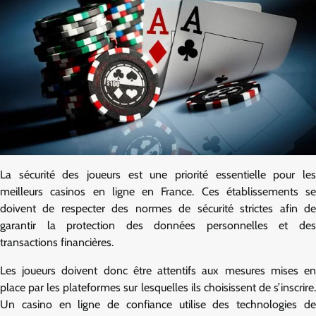
La sécurité des joueurs est une priorité essentielle pour les
meilleurs casinos en ligne en France. Ces établissements se
doivent de respecter des normes de sécurité strictes afin de
garantir la protection des données personnelles et des
transactions financières.
Les joueurs doivent donc être attentifs aux mesures mises en
place par les plateformes sur lesquelles ils choisissent de s’inscrire.
Un casino en ligne de confiance utilise des technologies de