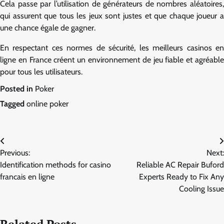
Cela passe par l’utilisation de générateurs de nombres aléatoires,
qui assurent que tous les jeux sont justes et que chaque joueur a
une chance égale de gagner.
En respectant ces normes de sécurité, les meilleurs casinos en
ligne en France créent un environnement de jeu fiable et agréable
pour tous les utilisateurs.
Posted in
Poker
Tagged
online poker
Post
Previous:
Next:
navigation
Identification methods for casino
Reliable AC Repair Buford
francais en ligne
Experts Ready to Fix Any
Cooling Issue
Related Posts