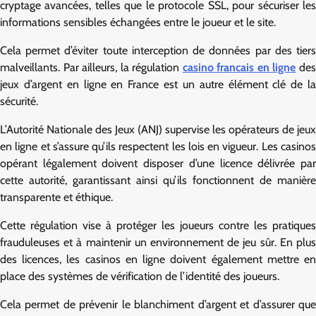
cryptage avancées, telles que le protocole SSL, pour sécuriser les
informations sensibles échangées entre le joueur et le site.
Cela permet d’éviter toute interception de données par des tiers
malveillants. Par ailleurs, la régulation
casino francais en ligne
de
jeux d’argent en ligne en France est un autre élément clé de la
sécurité.
L’Autorité Nationale des Jeux (ANJ) supervise les opérateurs de jeux
en ligne et s’assure qu’ils respectent les lois en vigueur. Les casinos
opérant légalement doivent disposer d’une licence délivrée par
cette autorité, garantissant ainsi qu’ils fonctionnent de manière
transparente et éthique.
Cette régulation vise à protéger les joueurs contre les pratiques
frauduleuses et à maintenir un environnement de jeu sûr. En plus
des licences, les casinos en ligne doivent également mettre en
place des systèmes de vérification de l’identité des joueurs.
Cela permet de prévenir le blanchiment d’argent et d’assurer que