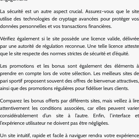
La sécurité est un autre aspect crucial. Assurez-vous que le site
utilise des technologies de cryptage avancées pour protéger vos
données personnelles et vos transactions financières.
Vérifiez également si le site possède une licence valide, délivrée
par une autorité de régulation reconnue. Une telle licence atteste
que le site respecte des normes strictes de sécurité et d’équité.
Les promotions et les bonus sont également des éléments à
prendre en compte lors de votre sélection. Les meilleurs sites de
pari sportif proposent souvent des offres de bienvenue attractives,
ainsi que des promotions régulières pour fidéliser leurs clients.
Comparez les bonus offerts par différents sites, mais veillez à lire
attentivement les conditions associées, car elles peuvent varier
considérablement d’un site à l’autre. Enfin, l’interface et
l’expérience utilisateur ne doivent pas être négligées.
Un site intuitif, rapide et facile à naviguer rendra votre expérience