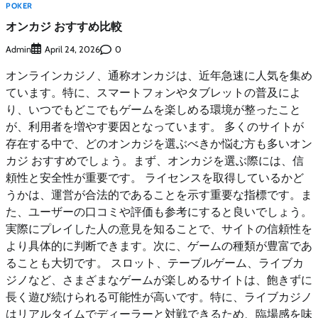
POKER
オンカジ おすすめ比較
Admin
0
April 24, 2026
オンラインカジノ、通称オンカジは、近年急速に人気を集め
ています。特に、スマートフォンやタブレットの普及によ
り、いつでもどこでもゲームを楽しめる環境が整ったこと
が、利用者を増やす要因となっています。 多くのサイトが
存在する中で、どのオンカジを選ぶべきか悩む方も多いオン
カジ おすすめでしょう。まず、オンカジを選ぶ際には、信
頼性と安全性が重要です。 ライセンスを取得しているかど
うかは、運営が合法的であることを示す重要な指標です。ま
た、ユーザーの口コミや評価も参考にすると良いでしょう。
実際にプレイした人の意見を知ることで、サイトの信頼性を
より具体的に判断できます。次に、ゲームの種類が豊富であ
ることも大切です。 スロット、テーブルゲーム、ライブカ
ジノなど、さまざまなゲームが楽しめるサイトは、飽きずに
長く遊び続けられる可能性が高いです。特に、ライブカジノ
はリアルタイムでディーラーと対戦できるため、臨場感を味