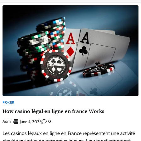
POKER
How casino légal en ligne en france Works
Admin
0
June 4, 2026
Les casinos légaux en ligne en France représentent une activité
régulée qui attire de nombreux joueurs. Leur fonctionnement