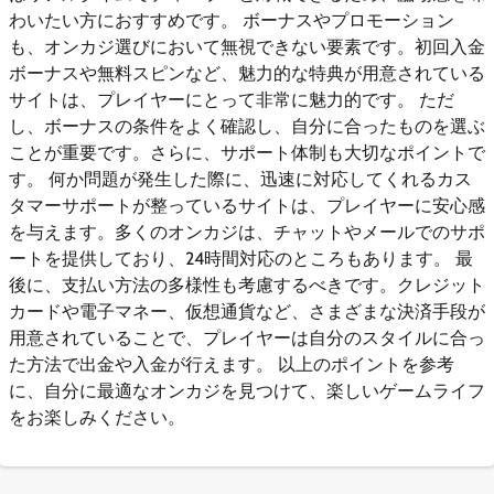
わいたい方におすすめです。 ボーナスやプロモーション
も、オンカジ選びにおいて無視できない要素です。初回入金
ボーナスや無料スピンなど、魅力的な特典が用意されている
サイトは、プレイヤーにとって非常に魅力的です。 ただ
し、ボーナスの条件をよく確認し、自分に合ったものを選ぶ
ことが重要です。さらに、サポート体制も大切なポイントで
す。 何か問題が発生した際に、迅速に対応してくれるカス
タマーサポートが整っているサイトは、プレイヤーに安心感
を与えます。多くのオンカジは、チャットやメールでのサポ
ートを提供しており、24時間対応のところもあります。 最
後に、支払い方法の多様性も考慮するべきです。クレジット
カードや電子マネー、仮想通貨など、さまざまな決済手段が
用意されていることで、プレイヤーは自分のスタイルに合っ
た方法で出金や入金が行えます。 以上のポイントを参考
に、自分に最適なオンカジを見つけて、楽しいゲームライフ
をお楽しみください。