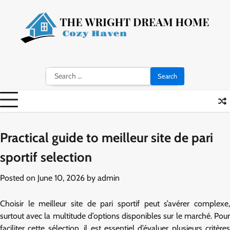
Skip
to
content
Search
for:
Practical guide to meilleur site de pari
sportif selection
Posted on
June 10, 2026
by
admin
Choisir le meilleur site de pari sportif peut s’avérer complexe,
surtout avec la multitude d’options disponibles sur le marché. Pour
faciliter cette sélection, il est essentiel d’évaluer plusieurs critères