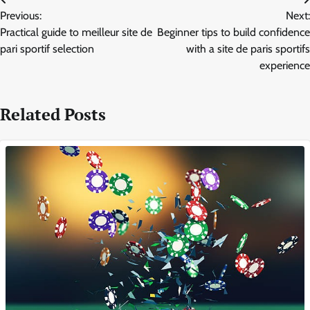
Post
Previous:
Next:
navigation
Practical guide to meilleur site de
Beginner tips to build confidence
pari sportif selection
with a site de paris sportifs
experience
Related Posts