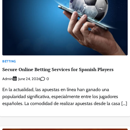
BETTING
Secure Online Betting Services for Spanish Players
Admin
0
June 24, 2026
En la actualidad, las apuestas en línea han ganado una
popularidad significativa, especialmente entre los jugadores
españoles. La comodidad de realizar apuestas desde la casa […]