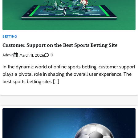
BETTING
Customer Support on the Best Sports Betting Site
Admin
0
March 11, 2026
In the dynamic world of online sports betting, customer support
plays a pivotal role in shaping the overall user experience. The
best sports betting sites […]