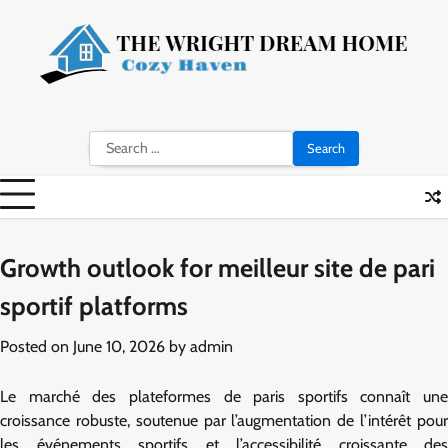
Skip
to
content
Search
for:
Growth outlook for meilleur site de pari
sportif platforms
Posted on
June 10, 2026
by
admin
Le marché des plateformes de paris sportifs connaît une
croissance robuste, soutenue par l’augmentation de l’intérêt pour
les événements sportifs et l’accessibilité croissante des