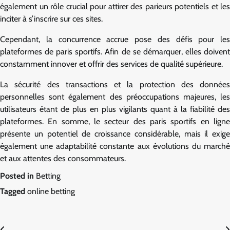
également un rôle crucial pour attirer des parieurs potentiels et les
inciter à s’inscrire sur ces sites.
Cependant, la concurrence accrue pose des défis pour les
plateformes de paris sportifs. Afin de se démarquer, elles doivent
constamment innover et offrir des services de qualité supérieure.
La sécurité des transactions et la protection des données
personnelles sont également des préoccupations majeures, les
utilisateurs étant de plus en plus vigilants quant à la fiabilité des
plateformes. En somme, le secteur des paris sportifs en ligne
présente un potentiel de croissance considérable, mais il exige
également une adaptabilité constante aux évolutions du marché
et aux attentes des consommateurs.
Posted in
Betting
Tagged
online betting