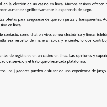
al en la elección de un casino en línea. Muchos casinos ofrecen
den aumentar significativamente la experiencia de juego.
as ofertas para asegurarse de que son justas y transparentes. A
sino en línea.
e contacto, como chat en vivo, correo electrónico y líneas telefó
ulta sea resuelto de manera rápida y eficiente, lo que contrib
ntes de registrarse en un casino en línea. Las opiniones y experi
dad del servicio y el trato que ofrece cada plataforma.
tos, los jugadores pueden disfrutar de una experiencia de juego