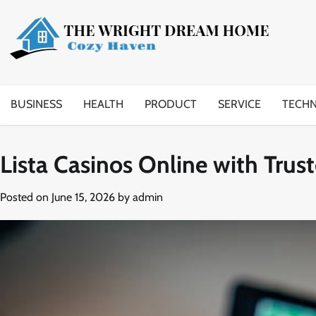
Skip
to
content
BUSINESS
HEALTH
PRODUCT
SERVICE
TECH
Lista Casinos Online with Tr
Posted on
June 15, 2026
by
admin