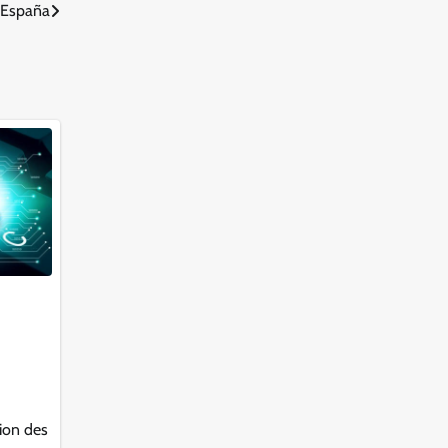
 España
ion des