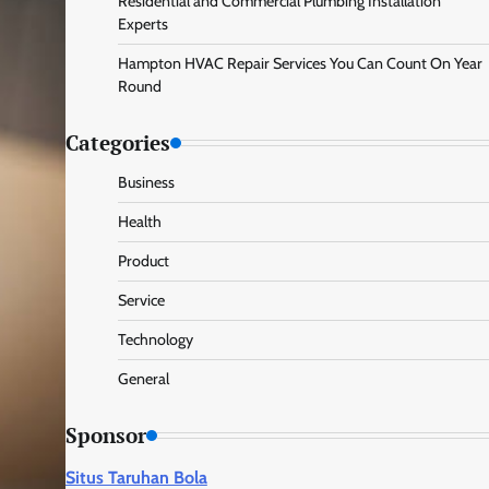
Residential and Commercial Plumbing Installation
Experts
Hampton HVAC Repair Services You Can Count On Year
Round
Categories
Business
Health
Product
Service
Technology
General
Sponsor
Situs Taruhan Bola