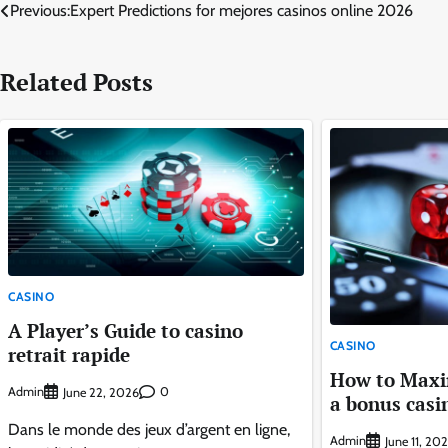
Post
Previous:
Expert Predictions for mejores casinos online 2026
navigation
Related Posts
CASINO
A Player’s Guide to casino
CASINO
retrait rapide
How to Maxi
Admin
0
June 22, 2026
a bonus casi
Dans le monde des jeux d’argent en ligne,
Admin
June 11, 20