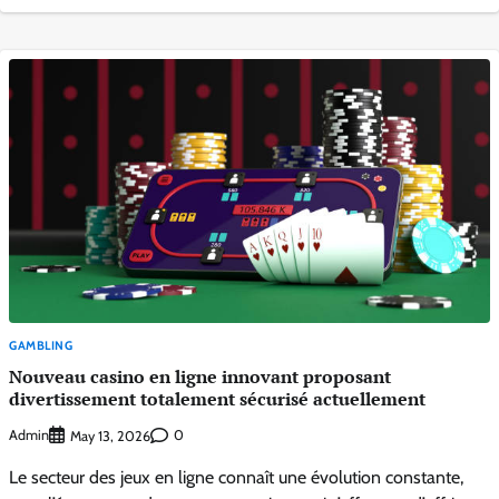
GAMBLING
Nouveau casino en ligne innovant proposant
divertissement totalement sécurisé actuellement
Admin
0
May 13, 2026
Le secteur des jeux en ligne connaît une évolution constante,