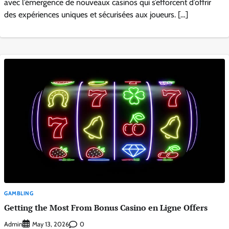
avec l’émergence de nouveaux casinos qui s’efforcent d’offrir
des expériences uniques et sécurisées aux joueurs. […]
GAMBLING
Getting the Most From Bonus Casino en Ligne Offers
Admin
0
May 13, 2026