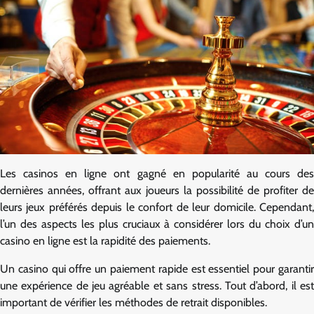
Les casinos en ligne ont gagné en popularité au cours des
dernières années, offrant aux joueurs la possibilité de profiter de
leurs jeux préférés depuis le confort de leur domicile. Cependant,
l’un des aspects les plus cruciaux à considérer lors du choix d’un
casino en ligne est la rapidité des paiements.
Un casino qui offre un paiement rapide est essentiel pour garantir
une expérience de jeu agréable et sans stress. Tout d’abord, il est
important de vérifier les méthodes de retrait disponibles.