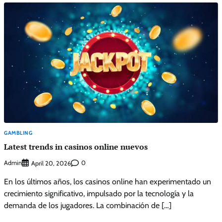
GAMBLING
Latest trends in casinos online nuevos
Admin
0
April 20, 2026
En los últimos años, los casinos online han experimentado un
crecimiento significativo, impulsado por la tecnología y la
demanda de los jugadores. La combinación de […]