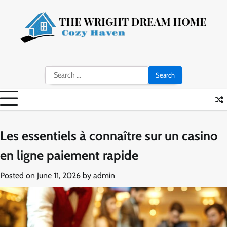
Skip
to
content
Search
for:
Les essentiels à connaître sur un casino
en ligne paiement rapide
Posted on
June 11, 2026
by
admin