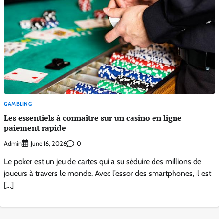
GAMBLING
Les essentiels à connaître sur un casino en ligne
paiement rapide
Admin
0
June 16, 2026
Le poker est un jeu de cartes qui a su séduire des millions de
joueurs à travers le monde. Avec l’essor des smartphones, il est
[…]