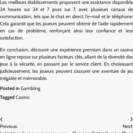
Les meilleurs établissements proposent une assistance disponible
24 heures sur 24 et 7 jours sur 7, avec plusieurs canaux de
communication, tels que le chat en direct, l’e-mail et le téléphone.
Cela garantit que les joueurs peuvent obtenir de l’aide rapidement
en cas de problème, renforçant ainsi leur confiance et leur
satisfaction.
En conclusion, découvrir une expérience premium dans un casino
en ligne repose sur plusieurs facteurs clés, allant de la diversité des
jeux à la sécurité, en passant par le service client. En choisissant
judicieusement, les joueurs peuvent s’assurer une aventure de jeu
inégalée et mémorable.
Posted in
Gambling
Tagged
Casino
Post
Previous:
Next:
navigation