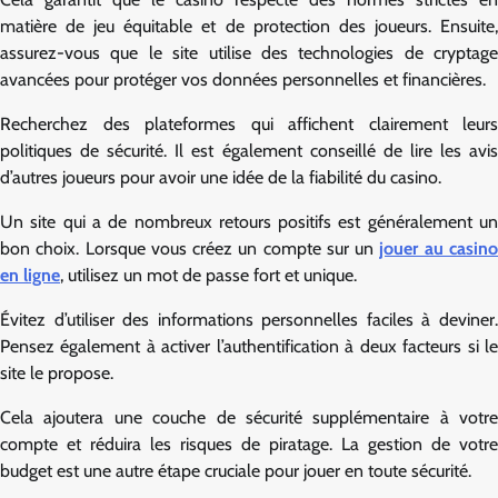
matière de jeu équitable et de protection des joueurs. Ensuite,
assurez-vous que le site utilise des technologies de cryptage
avancées pour protéger vos données personnelles et financières.
Recherchez des plateformes qui affichent clairement leurs
politiques de sécurité. Il est également conseillé de lire les avis
d’autres joueurs pour avoir une idée de la fiabilité du casino.
Un site qui a de nombreux retours positifs est généralement un
bon choix. Lorsque vous créez un compte sur un
jouer au casin
en ligne
, utilisez un mot de passe fort et unique.
Évitez d’utiliser des informations personnelles faciles à deviner.
Pensez également à activer l’authentification à deux facteurs si le
site le propose.
Cela ajoutera une couche de sécurité supplémentaire à votre
compte et réduira les risques de piratage. La gestion de votre
budget est une autre étape cruciale pour jouer en toute sécurité.