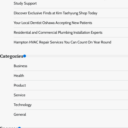
Study Support
Discover Exclusive Finds at Kim Taehyung Shop Today
Your Local Dentist Oshawa Accepting New Patients
Residential and Commercial Plumbing Installation Experts
Hampton HVAC Repair Services You Can Count On Year Round
Categories
Business
Health
Product
Service
Technology
General