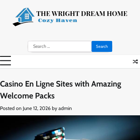
Skip
to
content
Search
for:
Casino En Ligne Sites with Amazing
Welcome Packs
Posted on
June 12, 2026
by
admin