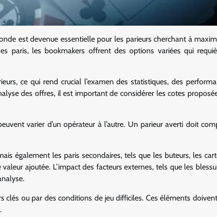
onde est devenue essentielle pour les parieurs cherchant à maximi
es paris, les bookmakers offrent des options variées qui requi
eurs, ce qui rend crucial l’examen des statistiques, des perform
analyse des offres, il est important de considérer les cotes proposé
euvent varier d’un opérateur à l’autre. Un parieur averti doit com
ais également les paris secondaires, tels que les buteurs, les cart
 valeur ajoutée. L’impact des facteurs externes, tels que les blessu
analyse.
s clés ou par des conditions de jeu difficiles. Ces éléments doivent
.