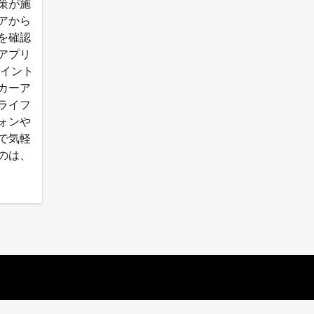
策が施
アから
を確認
アプリ
ポイント
カーア
ライフ
ォンや
で気軽
のは、