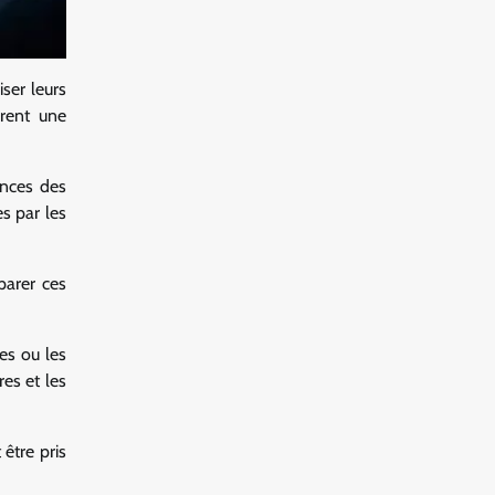
ser leurs
èrent une
ances des
es par les
parer ces
es ou les
res et les
 être pris