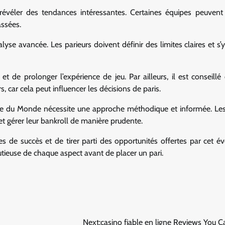
 révéler des tendances intéressantes. Certaines équipes peuvent
ssées.
yse avancée. Les parieurs doivent définir des limites claires et s’y
 de prolonger l’expérience de jeu. Par ailleurs, il est conseillé 
, car cela peut influencer les décisions de paris.
upe du Monde nécessite une approche méthodique et informée. Les
t gérer leur bankroll de manière prudente.
es de succès et de tirer parti des opportunités offertes par cet 
nutieuse de chaque aspect avant de placer un pari.
Next:
casino fiable en ligne Reviews You C