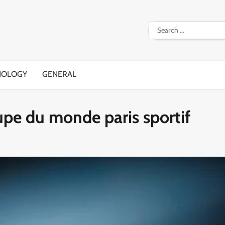
Search
for:
NOLOGY
GENERAL
upe du monde paris sportif