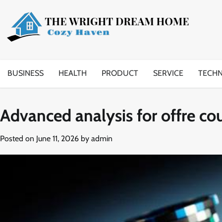
Skip
to
content
BUSINESS
HEALTH
PRODUCT
SERVICE
TECH
Advanced analysis for offre co
Posted on
June 11, 2026
by
admin