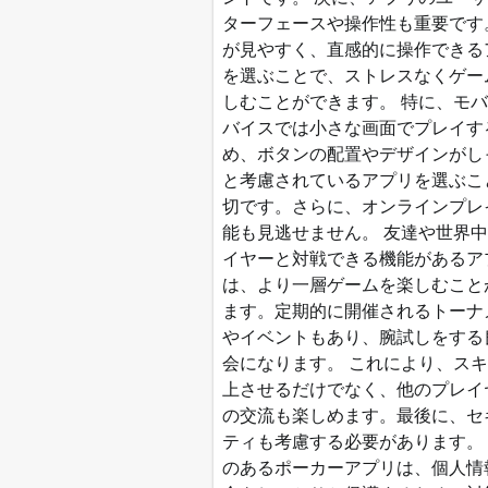
ターフェースや操作性も重要です
が見やすく、直感的に操作できる
を選ぶことで、ストレスなくゲー
しむことができます。 特に、モ
バイスでは小さな画面でプレイす
め、ボタンの配置やデザインがし
と考慮されているアプリを選ぶこ
切です。さらに、オンラインプレ
能も見逃せません。 友達や世界
イヤーと対戦できる機能があるア
は、より一層ゲームを楽しむこと
ます。定期的に開催されるトーナ
やイベントもあり、腕試しをする
会になります。 これにより、ス
上させるだけでなく、他のプレイ
の交流も楽しめます。最後に、セ
ティも考慮する必要があります。
のあるポーカーアプリは、個人情