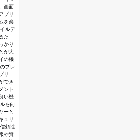
。画面
アプリ
ムを楽
バイルデ
るた
っかり
とが大
イの機
中のプレ
プリ
ができ
メント
良い機
キルを向
ヤーと
キュリ
 信頼性
報や資