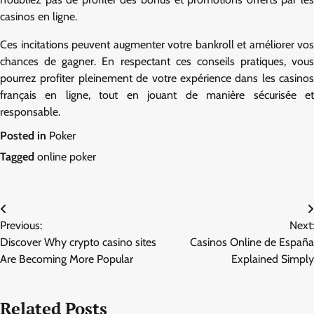
casinos en ligne.
Ces incitations peuvent augmenter votre bankroll et améliorer vos
chances de gagner. En respectant ces conseils pratiques, vous
pourrez profiter pleinement de votre expérience dans les casinos
français en ligne, tout en jouant de manière sécurisée et
responsable.
Posted in
Poker
Tagged
online poker
Post
Previous:
Next:
navigation
Discover Why crypto casino sites
Casinos Online de España
Are Becoming More Popular
Explained Simply
Related Posts