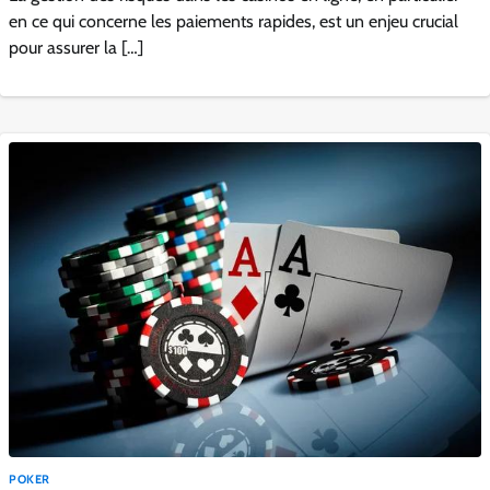
en ce qui concerne les paiements rapides, est un enjeu crucial
pour assurer la […]
POKER