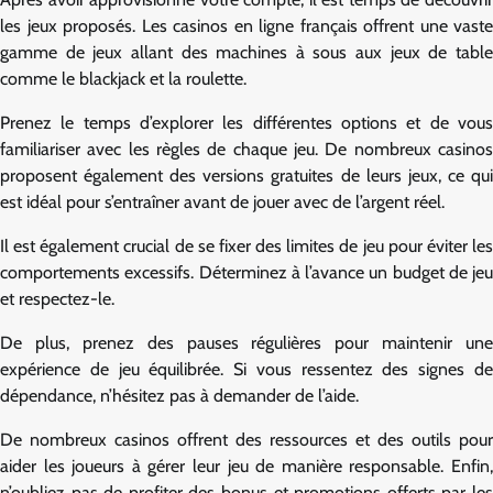
les jeux proposés. Les casinos en ligne français offrent une vaste
gamme de jeux allant des machines à sous aux jeux de table
comme le blackjack et la roulette.
Prenez le temps d’explorer les différentes options et de vous
familiariser avec les règles de chaque jeu. De nombreux casinos
proposent également des versions gratuites de leurs jeux, ce qui
est idéal pour s’entraîner avant de jouer avec de l’argent réel.
Il est également crucial de se fixer des limites de jeu pour éviter les
comportements excessifs. Déterminez à l’avance un budget de jeu
et respectez-le.
De plus, prenez des pauses régulières pour maintenir une
expérience de jeu équilibrée. Si vous ressentez des signes de
dépendance, n’hésitez pas à demander de l’aide.
De nombreux casinos offrent des ressources et des outils pour
aider les joueurs à gérer leur jeu de manière responsable. Enfin,
n’oubliez pas de profiter des bonus et promotions offerts par les