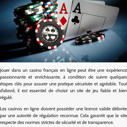
Jouer dans un casino français en ligne peut être une expérience
passionnante et enrichissante, à condition de suivre quelques
étapes clés pour assurer une pratique sécurisée et agréable. Tout
d’abord, il est essentiel de choisir un site de jeu fiable et bien
régulé.
Les casinos en ligne doivent posséder une licence valide délivrée
par une autorité de régulation reconnue. Cela garantit que le site
respecte des normes strictes de sécurité et de transparence.