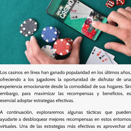
Los casinos en línea han ganado popularidad en los últimos años,
ofreciendo a los jugadores la oportunidad de disfrutar de una
experiencia emocionante desde la comodidad de sus hogares. Sin
embargo, para maximizar las recompensas y beneficios, es
esencial adoptar estrategias efectivas.
A continuación, exploraremos algunas tácticas que pueden
ayudarte a desbloquear mejores recompensas en estos entornos
virtuales. Una de las estrategias más efectivas es aprovechar al