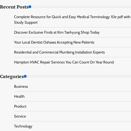
Recent Posts
Complete Resource for Quick and Easy Medical Terminology 10e pdf with
Study Support
Discover Exclusive Finds at Kim Taehyung Shop Today
Your Local Dentist Oshawa Accepting New Patients
Residential and Commercial Plumbing Installation Experts
Hampton HVAC Repair Services You Can Count On Year Round
Categories
Business
Health
Product
Service
Technology