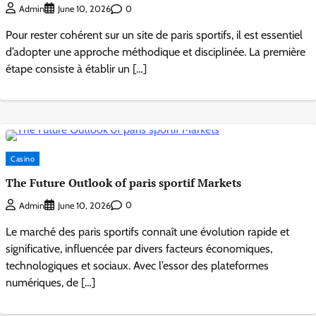
0
Admin
June 10, 2026
Pour rester cohérent sur un site de paris sportifs, il est essentiel
d’adopter une approche méthodique et disciplinée. La première
étape consiste à établir un […]
Casino
The Future Outlook of paris sportif Markets
0
Admin
June 10, 2026
Le marché des paris sportifs connaît une évolution rapide et
significative, influencée par divers facteurs économiques,
technologiques et sociaux. Avec l’essor des plateformes
numériques, de […]