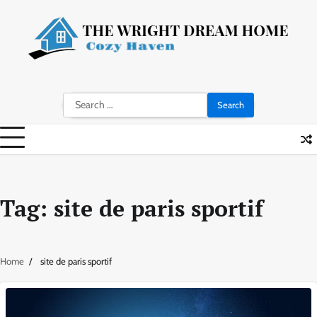
Skip
to
content
Search
for:
Tag:
site de paris sportif
Home
site de paris sportif