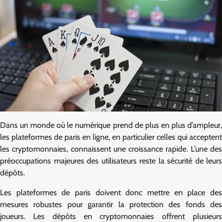
Dans un monde où le numérique prend de plus en plus d’ampleur,
les plateformes de paris en ligne, en particulier celles qui acceptent
les cryptomonnaies, connaissent une croissance rapide. L’une des
préoccupations majeures des utilisateurs reste la sécurité de leurs
dépôts.
Les plateformes de paris doivent donc mettre en place des
mesures robustes pour garantir la protection des fonds des
joueurs. Les dépôts en cryptomonnaies offrent plusieurs