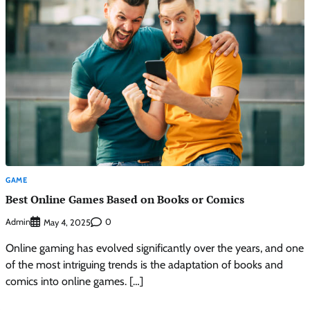
GAME
Best Online Games Based on Books or Comics
Admin
0
May 4, 2025
Online gaming has evolved significantly over the years, and one
of the most intriguing trends is the adaptation of books and
comics into online games. […]