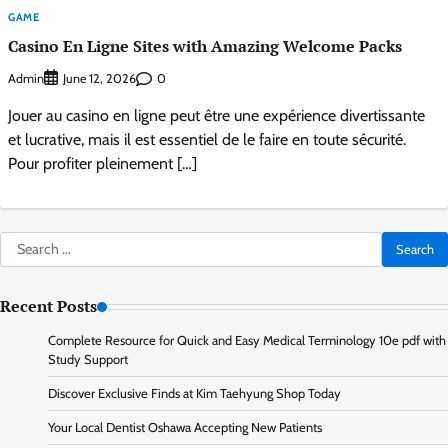
GAME
Casino En Ligne Sites with Amazing Welcome Packs
Admin
0
June 12, 2026
Jouer au casino en ligne peut être une expérience divertissante
et lucrative, mais il est essentiel de le faire en toute sécurité.
Pour profiter pleinement […]
Search
for:
Recent Posts
Complete Resource for Quick and Easy Medical Terminology 10e pdf with
Study Support
Discover Exclusive Finds at Kim Taehyung Shop Today
Your Local Dentist Oshawa Accepting New Patients