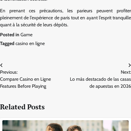
En prenant ces précautions, les parieurs peuvent profiter
pleinement de l’expérience de paris tout en ayant l’esprit tranquille
quant à la sécurité de leurs dépôts.
Posted in
Game
Tagged
casino en ligne
Post
Previous:
Next:
navigation
Compare Casino en Ligne
Lo más destacado de las casas
Features Before Playing
de apuestas en 2026
Related Posts