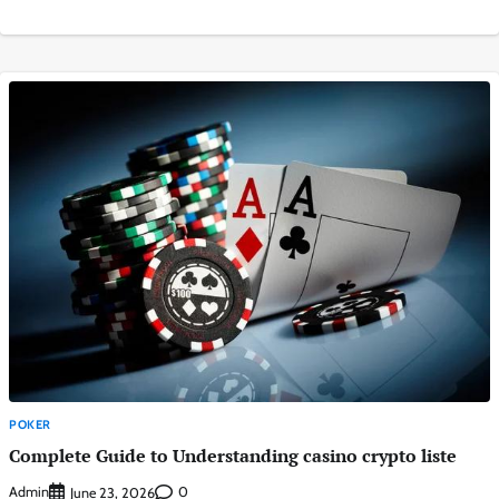
POKER
Complete Guide to Understanding casino crypto liste
Admin
0
June 23, 2026