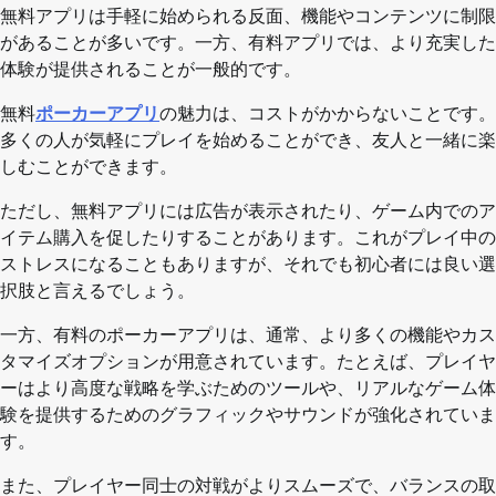
無料アプリは手軽に始められる反面、機能やコンテンツに制限
があることが多いです。一方、有料アプリでは、より充実した
体験が提供されることが一般的です。
無料
ポーカーアプリ
の魅力は、コストがかからないことです。
多くの人が気軽にプレイを始めることができ、友人と一緒に楽
しむことができます。
ただし、無料アプリには広告が表示されたり、ゲーム内でのア
イテム購入を促したりすることがあります。これがプレイ中の
ストレスになることもありますが、それでも初心者には良い選
択肢と言えるでしょう。
一方、有料のポーカーアプリは、通常、より多くの機能やカス
タマイズオプションが用意されています。たとえば、プレイヤ
ーはより高度な戦略を学ぶためのツールや、リアルなゲーム体
験を提供するためのグラフィックやサウンドが強化されていま
す。
また、プレイヤー同士の対戦がよりスムーズで、バランスの取