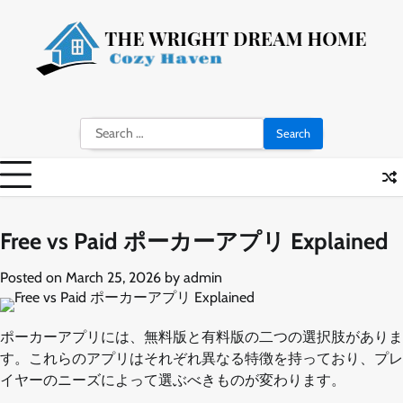
Skip
to
content
Search
for:
Free vs Paid ポーカーアプリ Explained
Posted on
March 25, 2026
by
admin
ポーカーアプリには、無料版と有料版の二つの選択肢がありま
す。これらのアプリはそれぞれ異なる特徴を持っており、プレ
イヤーのニーズによって選ぶべきものが変わります。