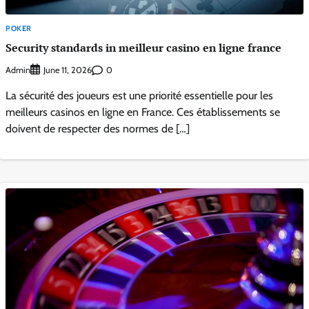
POKER
Security standards in meilleur casino en ligne france
Admin
0
June 11, 2026
La sécurité des joueurs est une priorité essentielle pour les
meilleurs casinos en ligne en France. Ces établissements se
doivent de respecter des normes de […]