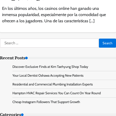
En los últimos años, los casinos online han ganado una
inmensa popularidad, especialmente por la comodidad que
ofrecen a los jugadores. Una de las características […]
Search
for:
Recent Posts
Discover Exclusive Finds at Kim Taehyung Shop Today
Your Local Dentist Oshawa Accepting New Patients
Residential and Commercial Plumbing Installation Experts
Hampton HVAC Repair Services You Can Count On Year Round
Cheap Instagram Followers That Support Growth
Categories