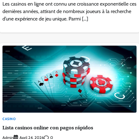
Les casinos en ligne ont connu une croissance exponentielle ces
dernières années, attirant de nombreux joueurs à la recherche
d’une expérience de jeu unique. Parmi […]
CASINO
Lista casinos online con pagos rápidos
Admin
0
April 24, 2026