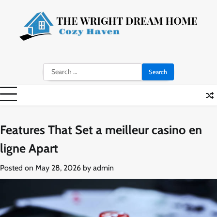
Skip
to
content
Search
for:
Features That Set a meilleur casino en
ligne Apart
Posted on
May 28, 2026
by
admin