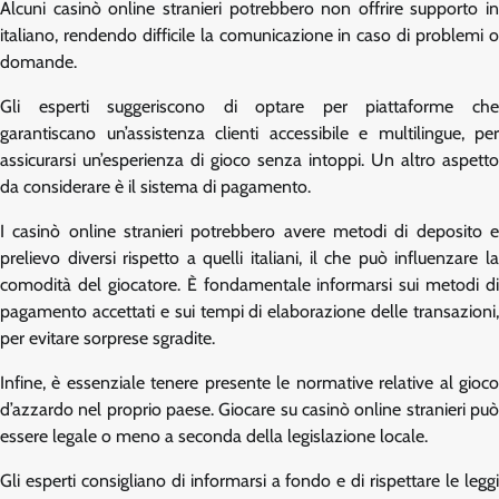
Alcuni casinò online stranieri potrebbero non offrire supporto in
italiano, rendendo difficile la comunicazione in caso di problemi o
domande.
Gli esperti suggeriscono di optare per piattaforme che
garantiscano un’assistenza clienti accessibile e multilingue, per
assicurarsi un’esperienza di gioco senza intoppi. Un altro aspetto
da considerare è il sistema di pagamento.
I casinò online stranieri potrebbero avere metodi di deposito e
prelievo diversi rispetto a quelli italiani, il che può influenzare la
comodità del giocatore. È fondamentale informarsi sui metodi di
pagamento accettati e sui tempi di elaborazione delle transazioni,
per evitare sorprese sgradite.
Infine, è essenziale tenere presente le normative relative al gioco
d’azzardo nel proprio paese. Giocare su casinò online stranieri può
essere legale o meno a seconda della legislazione locale.
Gli esperti consigliano di informarsi a fondo e di rispettare le leggi