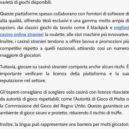
varietà di giochi disponibili.
Queste piattaforme spesso collaborano con fornitori di software di
alta qualità, offrendo titoli esclusivi e una gamma molto ampia di
opzioni, dai classici giochi da tavolo come il blackjack e
migliori
casino online stranieri
la roulette, alle slot machine più innovative
Inoltre, i casinò stranieri tendono a offrire bonus e promozioni più
competitivi rispetto a quelli nazionali, attirando così un numero
maggiore di giocatori.
Tuttavia, giocare su casinò stranieri comporta anche alcuni rischi. È
importante verificare la licenza della piattaforma e la sua
reputazione nel settore.
Gli esperti consigliano di scegliere solo casinò con licenze rilasciate
da autorità di gioco rispettabili, come l’Autorità di Gioco di Malta o
la Commissione del Gioco del Regno Unito. Questo garantisce un
ambiente di gioco sicuro e protetto, riducendo il rischio di truffe.
Inoltre, la lingua può rappresentare una barriera per molti giocatori.