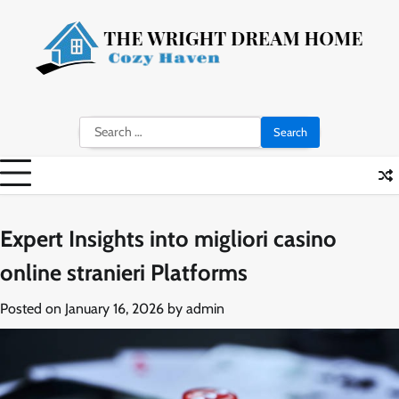
Skip
to
content
Search
for:
Expert Insights into migliori casino
online stranieri Platforms
Posted on
January 16, 2026
by
admin