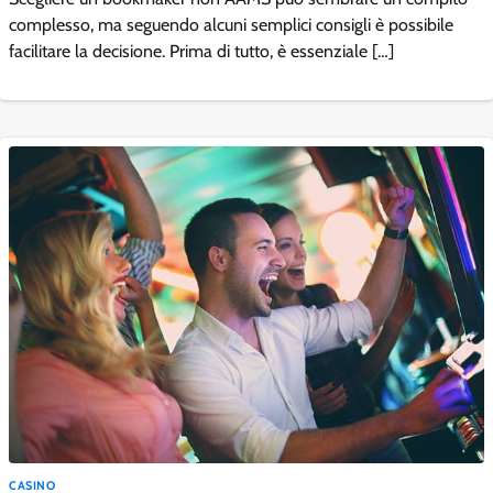
complesso, ma seguendo alcuni semplici consigli è possibile
facilitare la decisione. Prima di tutto, è essenziale […]
CASINO