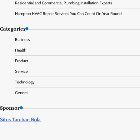
Residential and Commercial Plumbing Installation Experts
Hampton HVAC Repair Services You Can Count On Year Round
Categories
Business
Health
Product
Service
Technology
General
Sponsor
Situs Taruhan Bola