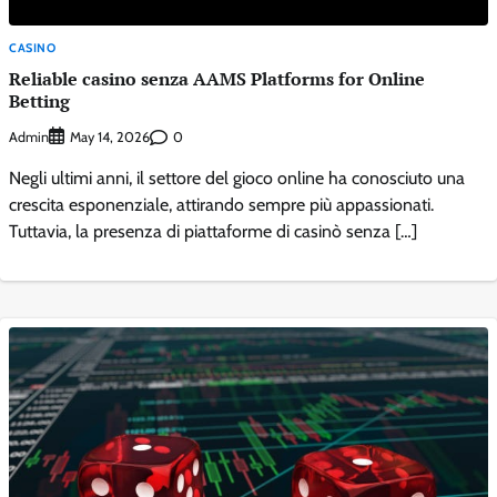
CASINO
Reliable casino senza AAMS Platforms for Online
Betting
Admin
0
May 14, 2026
Negli ultimi anni, il settore del gioco online ha conosciuto una
crescita esponenziale, attirando sempre più appassionati.
Tuttavia, la presenza di piattaforme di casinò senza […]