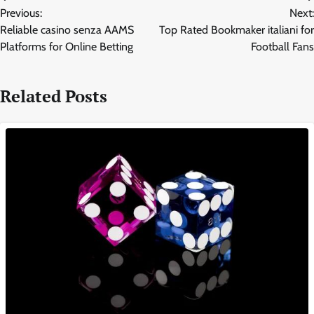
Previous:
Next:
navigation
Reliable casino senza AAMS
Top Rated Bookmaker italiani for
Platforms for Online Betting
Football Fans
Related Posts