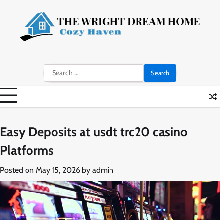
Skip
to
content
Search
for:
Easy Deposits at usdt trc20 casino
Platforms
Posted on
May 15, 2026
by
admin