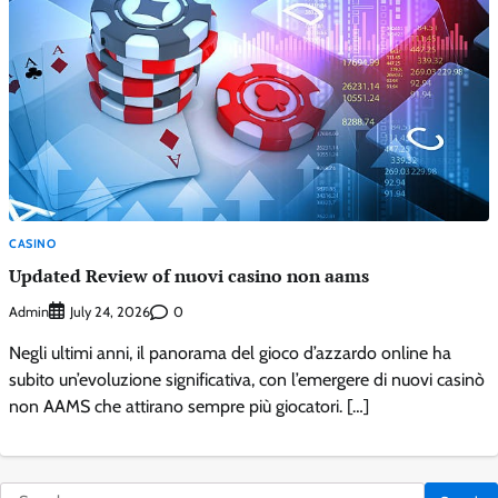
CASINO
Updated Review of nuovi casino non aams
Admin
0
July 24, 2026
Negli ultimi anni, il panorama del gioco d’azzardo online ha
subito un’evoluzione significativa, con l’emergere di nuovi casinò
non AAMS che attirano sempre più giocatori. […]
Search