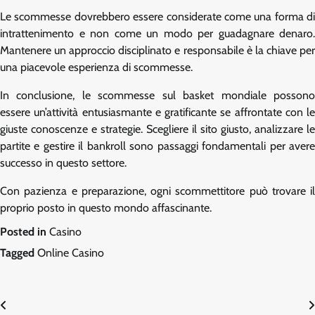
Le scommesse dovrebbero essere considerate come una forma di
intrattenimento e non come un modo per guadagnare denaro.
Mantenere un approccio disciplinato e responsabile è la chiave per
una piacevole esperienza di scommesse.
In conclusione, le scommesse sul basket mondiale possono
essere un’attività entusiasmante e gratificante se affrontate con le
giuste conoscenze e strategie. Scegliere il sito giusto, analizzare le
partite e gestire il bankroll sono passaggi fondamentali per avere
successo in questo settore.
Con pazienza e preparazione, ogni scommettitore può trovare il
proprio posto in questo mondo affascinante.
Posted in
Casino
Tagged
Online Casino
Post