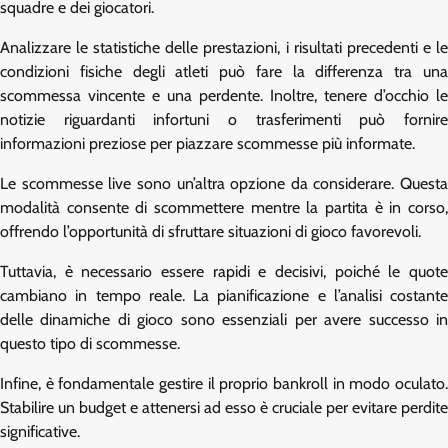
squadre e dei giocatori.
Analizzare le statistiche delle prestazioni, i risultati precedenti e le
condizioni fisiche degli atleti può fare la differenza tra una
scommessa vincente e una perdente. Inoltre, tenere d’occhio le
notizie riguardanti infortuni o trasferimenti può fornire
informazioni preziose per piazzare scommesse più informate.
Le scommesse live sono un’altra opzione da considerare. Questa
modalità consente di scommettere mentre la partita è in corso,
offrendo l’opportunità di sfruttare situazioni di gioco favorevoli.
Tuttavia, è necessario essere rapidi e decisivi, poiché le quote
cambiano in tempo reale. La pianificazione e l’analisi costante
delle dinamiche di gioco sono essenziali per avere successo in
questo tipo di scommesse.
Infine, è fondamentale gestire il proprio bankroll in modo oculato.
Stabilire un budget e attenersi ad esso è cruciale per evitare perdite
significative.