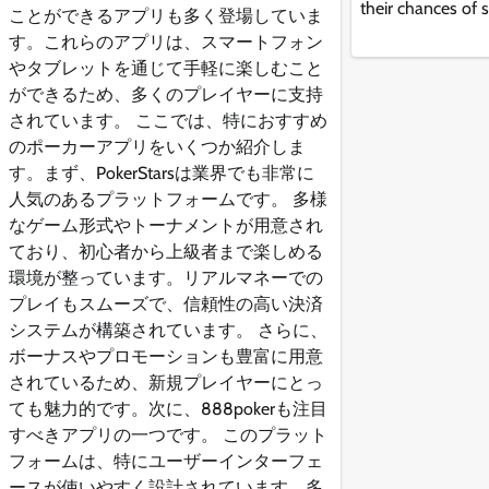
their chances of s
ことができるアプリも多く登場していま
す。これらのアプリは、スマートフォン
やタブレットを通じて手軽に楽しむこと
ができるため、多くのプレイヤーに支持
されています。 ここでは、特におすすめ
のポーカーアプリをいくつか紹介しま
す。まず、PokerStarsは業界でも非常に
人気のあるプラットフォームです。 多様
なゲーム形式やトーナメントが用意され
ており、初心者から上級者まで楽しめる
環境が整っています。リアルマネーでの
プレイもスムーズで、信頼性の高い決済
システムが構築されています。 さらに、
ボーナスやプロモーションも豊富に用意
されているため、新規プレイヤーにとっ
ても魅力的です。次に、888pokerも注目
すべきアプリの一つです。 このプラット
フォームは、特にユーザーインターフェ
ースが使いやすく設計されています。多