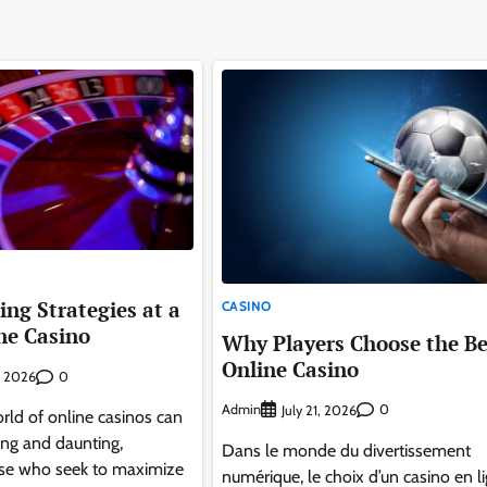
ng Strategies at a
CASINO
ne Casino
Why Players Choose the Be
Online Casino
0
, 2026
Admin
0
July 21, 2026
rld of online casinos can
ing and daunting,
Dans le monde du divertissement
hose who seek to maximize
numérique, le choix d’un casino en l