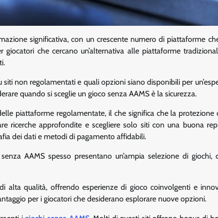
ormazione significativa, con un crescente numero di piattaforme ch
 giocatori che cercano un’alternativa alle piattaforme tradizional
i.
siti non regolamentati e quali opzioni siano disponibili per un’esp
iderare quando si sceglie un gioco senza AAMS è la sicurezza.
delle piattaforme regolamentate, il che significa che la protezione 
are ricerche approfondite e scegliere solo siti con una buona rep
afia dei dati e metodi di pagamento affidabili.
siti senza AAMS spesso presentano un’ampia selezione di giochi, d
 di alta qualità, offrendo esperienze di gioco coinvolgenti e innov
vantaggio per i giocatori che desiderano esplorare nuove opzioni.