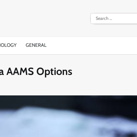
Search
for:
NOLOGY
GENERAL
za AAMS Options