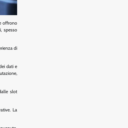
e offrono
i, spesso
erienza di
dei dati e
utazione,
alle slot
ative. La