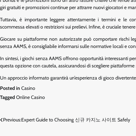
I bonus e le promozioni sono un altro fattore chiave che rende att
giri gratuiti e promozioni continue per attrarre nuovi giocatori e mant
Tuttavia, è importante leggere attentamente i termini e le con
scommessa elevati o restrizioni sui prelievi. Infine, è cruciale tenere
Giocare su piattaforme non autorizzate può comportare rischi legal
senza AAMS, è consigliabile informarsi sulle normative locali e consid
In sintesi, i giochi senza AAMS offrono opportunità interessanti pe
questa opzione con cautela, assicurandosi di scegliere piattaforme si
Un approccio informato garantirà un’esperienza di gioco divertente 
Posted in
Casino
Tagged
Online Casino
Post
Previous:
Expert Guide to Choosing 신규 카지노 사이트 Safely
navigation