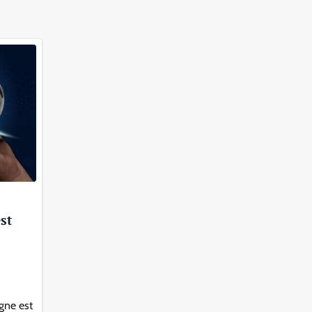
st
igne est