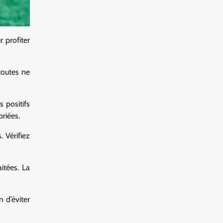
r profiter
toutes ne
s positifs
priées.
 Vérifiez
itées. La
n d’éviter