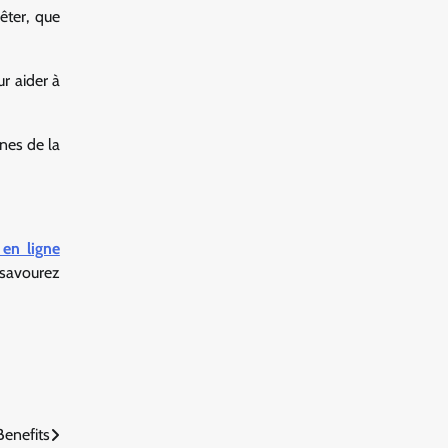
êter, que
ur aider à
gnes de la
 en ligne
 savourez
Benefits