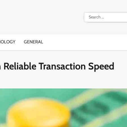
Search
for:
NOLOGY
GENERAL
 Reliable Transaction Speed