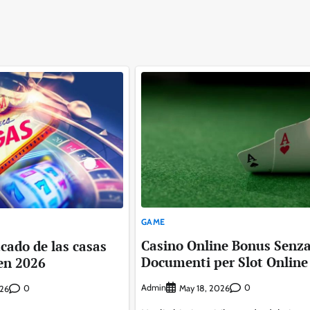
GAME
Casino Online Bonus Senz
cado de las casas
Documenti per Slot Online
en 2026
Admin
0
May 18, 2026
0
026