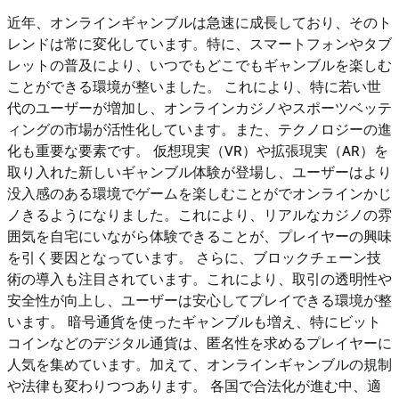
近年、オンラインギャンブルは急速に成長しており、そのト
レンドは常に変化しています。特に、スマートフォンやタブ
レットの普及により、いつでもどこでもギャンブルを楽しむ
ことができる環境が整いました。 これにより、特に若い世
代のユーザーが増加し、オンラインカジノやスポーツベッテ
ィングの市場が活性化しています。また、テクノロジーの進
化も重要な要素です。 仮想現実（VR）や拡張現実（AR）を
取り入れた新しいギャンブル体験が登場し、ユーザーはより
没入感のある環境でゲームを楽しむことがでオンラインかじ
ノきるようになりました。これにより、リアルなカジノの雰
囲気を自宅にいながら体験できることが、プレイヤーの興味
を引く要因となっています。 さらに、ブロックチェーン技
術の導入も注目されています。これにより、取引の透明性や
安全性が向上し、ユーザーは安心してプレイできる環境が整
います。 暗号通貨を使ったギャンブルも増え、特にビット
コインなどのデジタル通貨は、匿名性を求めるプレイヤーに
人気を集めています。加えて、オンラインギャンブルの規制
や法律も変わりつつあります。 各国で合法化が進む中、適