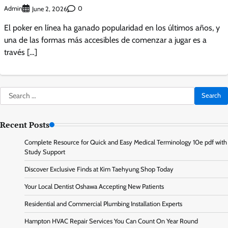
Admin
0
June 2, 2026
El poker en línea ha ganado popularidad en los últimos años, y
una de las formas más accesibles de comenzar a jugar es a
través […]
Search
for:
Recent Posts
Complete Resource for Quick and Easy Medical Terminology 10e pdf with
Study Support
Discover Exclusive Finds at Kim Taehyung Shop Today
Your Local Dentist Oshawa Accepting New Patients
Residential and Commercial Plumbing Installation Experts
Hampton HVAC Repair Services You Can Count On Year Round