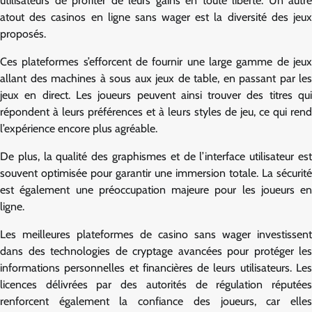
utilisateurs de profiter de leurs gains en toute liberté. Un autre
atout des casinos en ligne sans wager est la diversité des jeux
proposés.
Ces plateformes s’efforcent de fournir une large gamme de jeux
allant des machines à sous aux jeux de table, en passant par les
jeux en direct. Les joueurs peuvent ainsi trouver des titres qui
répondent à leurs préférences et à leurs styles de jeu, ce qui rend
l’expérience encore plus agréable.
De plus, la qualité des graphismes et de l’interface utilisateur est
souvent optimisée pour garantir une immersion totale. La sécurité
est également une préoccupation majeure pour les joueurs en
ligne.
Les meilleures plateformes de casino sans wager investissent
dans des technologies de cryptage avancées pour protéger les
informations personnelles et financières de leurs utilisateurs. Les
licences délivrées par des autorités de régulation réputées
renforcent également la confiance des joueurs, car elles