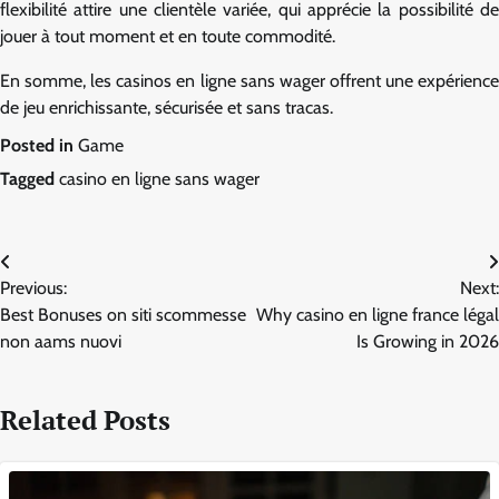
flexibilité attire une clientèle variée, qui apprécie la possibilité de
jouer à tout moment et en toute commodité.
En somme, les casinos en ligne sans wager offrent une expérience
de jeu enrichissante, sécurisée et sans tracas.
Posted in
Game
Tagged
casino en ligne sans wager
Post
Previous:
Next:
navigation
Best Bonuses on siti scommesse
Why casino en ligne france légal
non aams nuovi
Is Growing in 2026
Related Posts