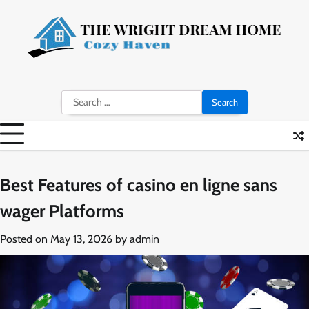
Skip
to
content
Search
for:
Best Features of casino en ligne sans
wager Platforms
Posted on
May 13, 2026
by
admin