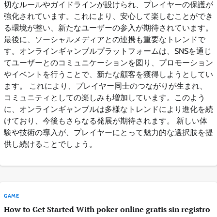
切なルールやガイドラインが設けられ、プレイヤーの保護が
強化されています。これにより、安心して楽しむことができ
る環境が整い、新たなユーザーの参入が期待されています。
最後に、ソーシャルメディアとの連携も重要なトレンドで
す。オンラインギャンブルプラットフォームは、SNSを通じ
てユーザーとのコミュニケーションを図り、プロモーション
やイベントを行うことで、新たな顧客を獲得しようとしてい
ます。 これにより、プレイヤー同士のつながりが生まれ、
コミュニティとしての楽しみも増加しています。このよう
に、オンラインギャンブルは多様なトレンドにより進化を続
けており、今後もさらなる発展が期待されます。 新しい体
験や技術の導入が、プレイヤーにとって魅力的な選択肢を提
供し続けることでしょう。
GAME
How to Get Started With poker online gratis sin registro