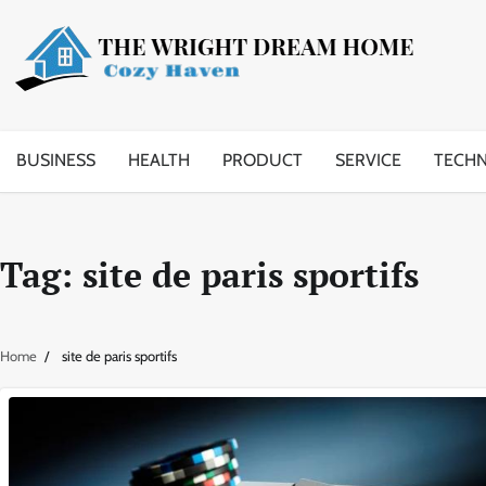
Skip
to
content
BUSINESS
HEALTH
PRODUCT
SERVICE
TECH
Tag:
site de paris sportifs
Home
site de paris sportifs