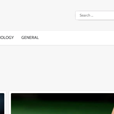
Search
for:
NOLOGY
GENERAL