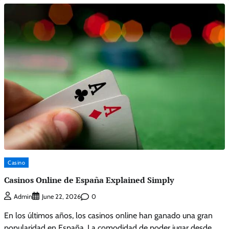
Casino
Casinos Online de España Explained Simply
0
Admin
June 22, 2026
En los últimos años, los casinos online han ganado una gran
popularidad en España. La comodidad de poder jugar desde