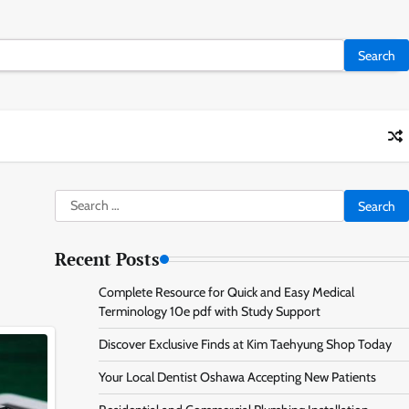
Search
for:
Recent Posts
Complete Resource for Quick and Easy Medical
Terminology 10e pdf with Study Support
Discover Exclusive Finds at Kim Taehyung Shop Today
Your Local Dentist Oshawa Accepting New Patients