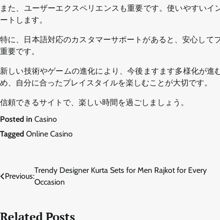
また、ユーザーエクスペリエンスも重要です。使いやすいイ
ートします。
特に、日本語対応のカスタマーサポートがあると、安心してプ
重要です。
新しい技術やゲームの進化により、今後ますます多様化が進
め、自分に合ったプレイスタイルを楽しむことが大切です。
信頼できるサイトで、楽しい時間を過ごしましょう。
Posted in
Casino
Tagged
Online Casino
Post
Trendy Designer Kurta Sets for Men Rajkot for Every
Previous:
Occasion
navigation
Related Posts