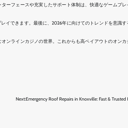
ンターフェースや充実したサポート体制は、快適なゲームプレ
レイできます。最後に、2026年に向けてのトレンドを意識す
むオンラインカジノの世界。これからも高ペイアウトのオンカ
Next:
Emergency Roof Repairs in Knoxville: Fast & Trusted