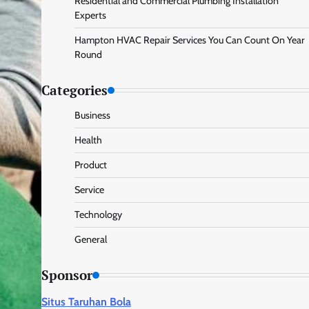
Residential and Commercial Plumbing Installation
Experts
Hampton HVAC Repair Services You Can Count On Year
Round
Categories
Business
Health
Product
Service
Technology
General
Sponsor
Situs Taruhan Bola