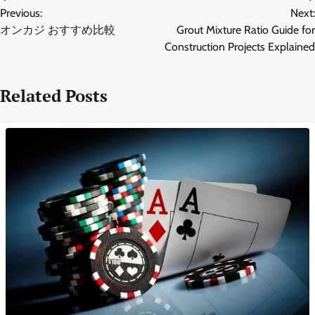
Previous:
Next:
navigation
オンカジ おすすめ比較
Grout Mixture Ratio Guide for
Construction Projects Explained
Related Posts